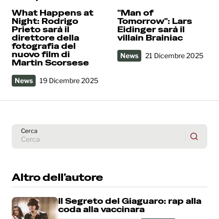
What Happens at
"Man of
Night: Rodrigo
Tomorrow": Lars
Prieto sarà il
Eidinger sarà il
direttore della
villain Brainiac
fotografia del
nuovo film di
News
21 Dicembre 2025
Martin Scorsese
News
19 Dicembre 2025
Cerca
Altro dell’autore
Il Segreto del Giaguaro: rap alla
coda alla vaccinara