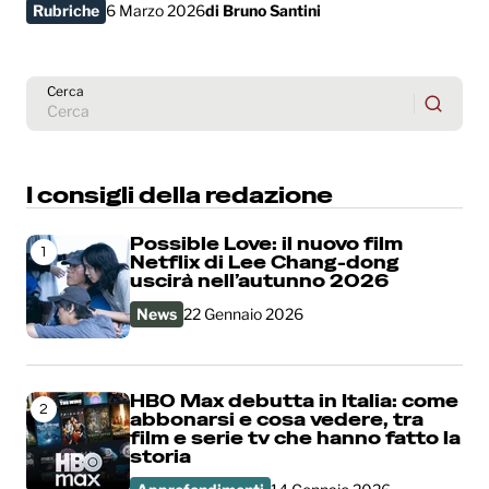
Rubriche
6 Marzo 2026
di
Bruno Santini
Cerca
I consigli della redazione
Possible Love: il nuovo film
1
Netflix di Lee Chang-dong
uscirà nell’autunno 2026
News
22 Gennaio 2026
HBO Max debutta in Italia: come
2
abbonarsi e cosa vedere, tra
film e serie tv che hanno fatto la
storia