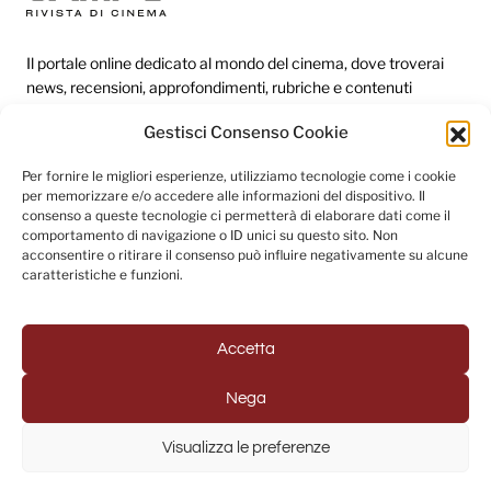
Il portale online dedicato al mondo del cinema, dove troverai
news, recensioni, approfondimenti, rubriche e contenuti
esclusivi dai festival più prestigiosi.
Gestisci Consenso Cookie
Per fornire le migliori esperienze, utilizziamo tecnologie come i cookie
Redazione
per memorizzare e/o accedere alle informazioni del dispositivo. Il
consenso a queste tecnologie ci permetterà di elaborare dati come il
Categorie
comportamento di navigazione o ID unici su questo sito. Non
acconsentire o ritirare il consenso può influire negativamente su alcune
Link utili
caratteristiche e funzioni.
Accetta
Seguici sui social
Nega
Visualizza le preferenze
© 2025 Fuori Campo - Testata Giornalistica registrata al
Tribunale di Napoli (Registrazione n. 33 del 31/07/2022)