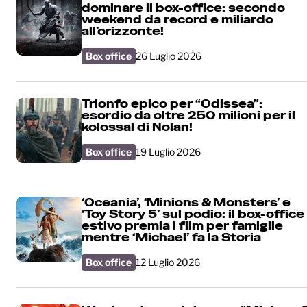
dominare il box-office: secondo
weekend da record e miliardo
all’orizzonte!
Box office
26 Luglio 2026
Trionfo epico per “Odissea”:
esordio da oltre 250 milioni per il
kolossal di Nolan!
Box office
19 Luglio 2026
‘Oceania’, ‘Minions & Monsters’ e
‘Toy Story 5’ sul podio: il box-office
estivo premia i film per famiglie
mentre ‘Michael’ fa la Storia
Box office
12 Luglio 2026