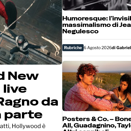
Humoresque: l’invisi
massimalismo di Je
Negulesco
Rubriche
6 Agosto 2026
di
Gabriel
d New
 live
-Ragno da
a parte
Posters & Co. – Bon
All, Guadagnino, Tayl
satti, Hollywood è