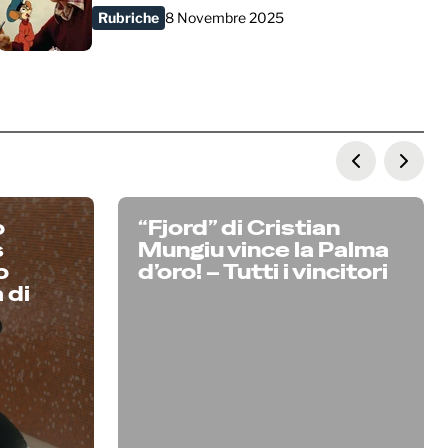
Rubriche
8 Novembre 2025
o
“Fjord” di Cristian
s
Mungiu vince la Palma
o
d’oro! – Tutti i vincitori
 di