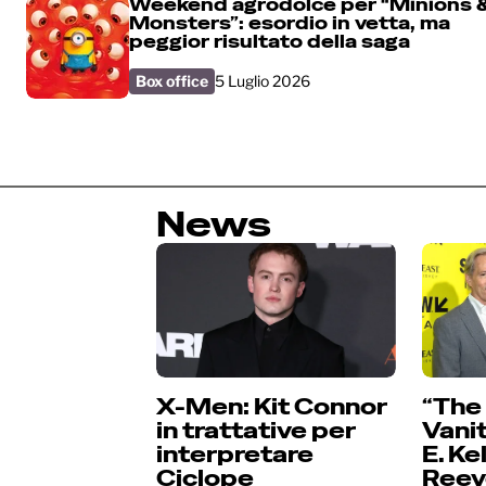
Weekend agrodolce per “Minions 
Monsters”: esordio in vetta, ma
peggior risultato della saga
Box office
5 Luglio 2026
News
X-Men: Kit Connor
“The 
in trattative per
Vanit
interpretare
E. Ke
Ciclope
Reev