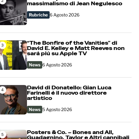
2
massimalismo di Jean Negulesco
Rubriche
6 Agosto 2026
“The Bonfire of the Vanities” di
3
David E. Kelley e Matt Reeves non
sarà più su Apple TV
News
6 Agosto 2026
David di Donatello: Gian Luca
4
Farinelli è il nuovo direttore
artistico
News
5 Agosto 2026
Posters & Co. – Bones and All,
5
Guadagnino, Taylor e Altri cannibali