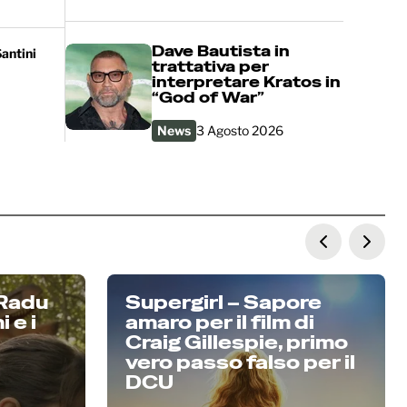
Dave Bautista in
antini
trattativa per
interpretare Kratos in
“God of War”
News
3 Agosto 2026
 Radu
Supergirl – Sapore
 e i
amaro per il film di
Craig Gillespie, primo
vero passo falso per il
DCU