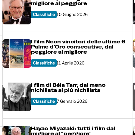
migliore al peggiore
Classifiche
10 Giugno 2026
I film Neon vincitori delle ultime 6
Palme d’Oro consecutive, dal
peggiore al migliore
Classifiche
11 Aprile 2026
I film di Béla Tarr, dal meno
nichilista al più nichilista
Classifiche
7 Gennaio 2026
Hayao Miyazaki: tutti i film dal
migliore al “peggiore”