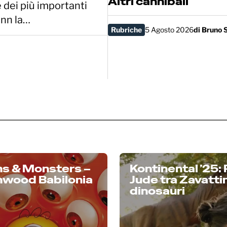
Altri cannibali
e dei più importanti
unn la…
Rubriche
5 Agosto 2026
di
Bruno S
ns & Monsters –
Kontinental ’25:
nwood Babilonia
Jude tra Zavattini
dinosauri