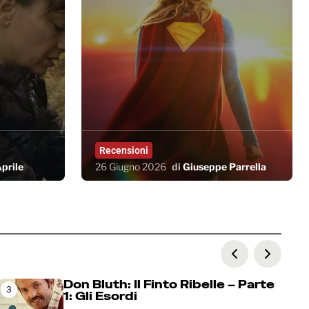
Recensioni
prile
26 Giugno 2026
di
Giuseppe Parrella
Don Bluth: Il Finto Ribelle – Parte
3
1: Gli Esordi