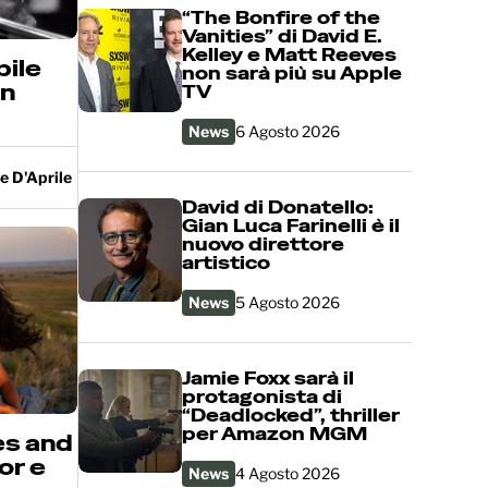
“The Bonfire of the
Vanities” di David E.
Kelley e Matt Reeves
bile
non sarà più su Apple
an
TV
News
6 Agosto 2026
e D'Aprile
David di Donatello:
Gian Luca Farinelli è il
nuovo direttore
artistico
News
5 Agosto 2026
Jamie Foxx sarà il
protagonista di
“Deadlocked”, thriller
per Amazon MGM
es and
or e
News
4 Agosto 2026