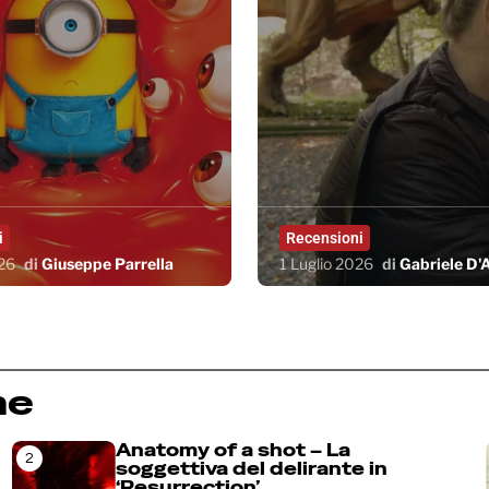
i
Recensioni
026
di
Giuseppe Parrella
1 Luglio 2026
di
Gabriele D'A
ne
Anatomy of a shot – La
2
soggettiva del delirante in
‘Resurrection’