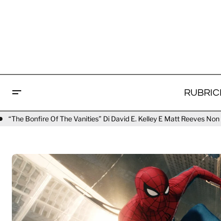
RUBRIC
anities” Di David E. Kelley E Matt Reeves Non Sarà Più Su Apple TV