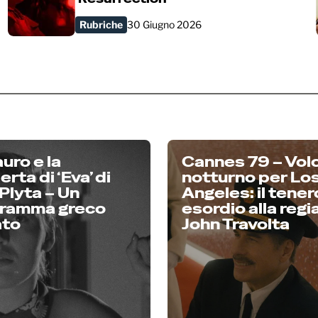
Rubriche
30 Giugno 2026
auro e la
Cannes 79 – Vol
rta di ‘Eva’ di
notturno per Lo
Plyta – Un
Angeles: il tener
ramma greco
esordio alla regia
ato
John Travolta