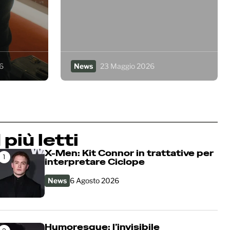
6
News
23 Maggio 2026
I più letti
X-Men: Kit Connor in trattative per
1
interpretare Ciclope
News
6 Agosto 2026
Humoresque: l’invisibile