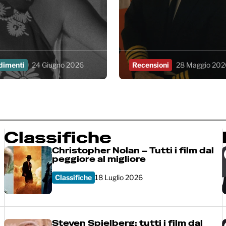
dimenti
24 Giugno 2026
Recensioni
28 Maggio 202
Classifiche
Christopher Nolan – Tutti i film dal
peggiore al migliore
Classifiche
18 Luglio 2026
Steven Spielberg: tutti i film dal