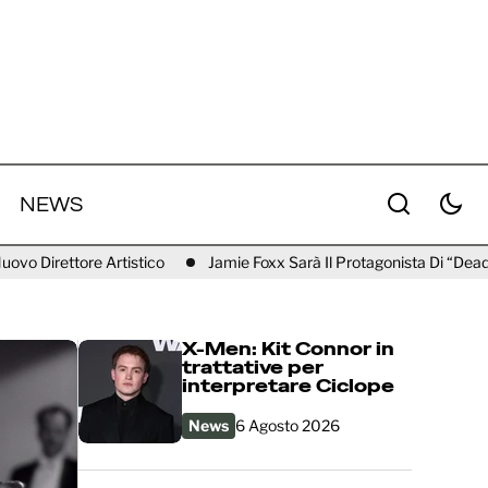
NEWS
Jamie Foxx Sarà Il Protagonista Di “Deadlocked”, Thriller Per 
X-Men: Kit Connor in
trattative per
interpretare Ciclope
News
6 Agosto 2026