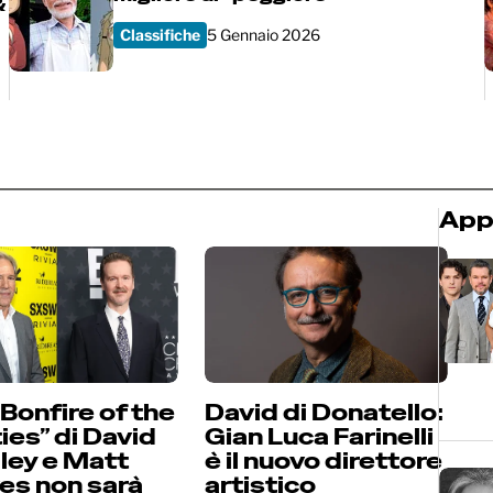
&
Classifiche
5 Gennaio 2026
App
Bonfire of the
David di Donatello:
ies” di David
Gian Luca Farinelli
lley e Matt
è il nuovo direttore
es non sarà
artistico