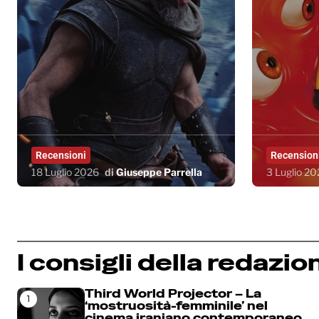
Recensioni
Recension
18 Luglio 2026
di
Giuseppe Parrella
3 Luglio 2
I consigli della redazio
Third World Projector – La
1
‘mostruosità-femminile’ nel
cinema iraniano contemporaneo