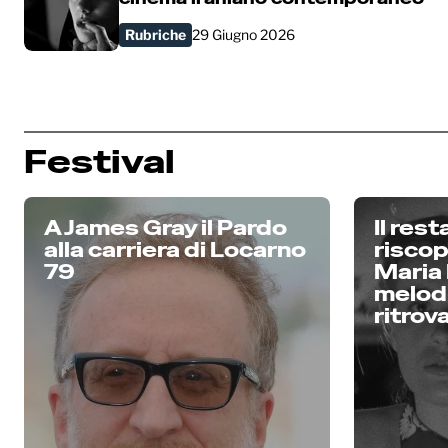
Rubriche
29 Giugno 2026
Festival
A James Gray il Pardo
Il rest
alla carriera di Locarno
riscope
79
Maria 
melod
ritrov