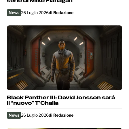
serie di Mike Flanagan
News
26 Luglio 2026
di
Redazione
Black Panther III: David Jonsson sarà
il “nuovo” T’Challa
News
26 Luglio 2026
di
Redazione