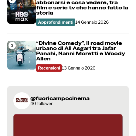
abbonarsi e cosa vedere, tra
film e serie tv che hanno fatto la
storia
Approfondimenti
14 Gennaio 2026
“Divine Comedy”, il road movie
3
urbano di Ali Asgari tra Jafar
Panahi, Nanni Moretti e Woody
Allen
Recensioni
13 Gennaio 2026
@fuoricampocinema
40 follower