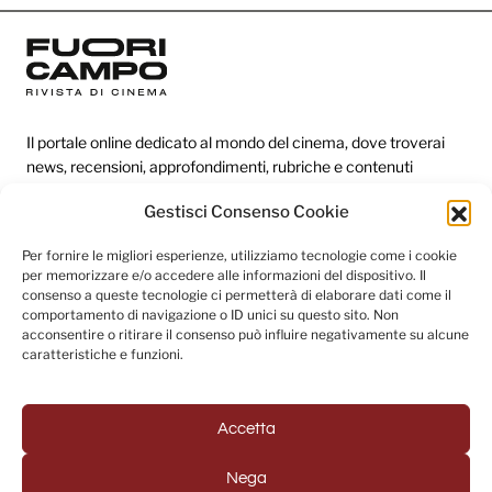
Il portale online dedicato al mondo del cinema, dove troverai
news, recensioni, approfondimenti, rubriche e contenuti
esclusivi dai festival più prestigiosi.
Gestisci Consenso Cookie
Per fornire le migliori esperienze, utilizziamo tecnologie come i cookie
Redazione
per memorizzare e/o accedere alle informazioni del dispositivo. Il
consenso a queste tecnologie ci permetterà di elaborare dati come il
Categorie
comportamento di navigazione o ID unici su questo sito. Non
acconsentire o ritirare il consenso può influire negativamente su alcune
Link utili
caratteristiche e funzioni.
Accetta
Seguici sui social
Nega