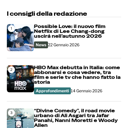
I consigli della redazione
Possible Love: il nuovo film
1
Netflix di Lee Chang-dong
uscirà nell’autunno 2026
News
22 Gennaio 2026
HBO Max debutta in Italia: come
2
abbonarsi e cosa vedere, tra
film e serie tv che hanno fatto la
storia
Approfondimenti
14 Gennaio 2026
“Divine Comedy”, il road movie
3
urbano di Ali Asgari tra Jafar
Panahi, Nanni Moretti e Woody
Allen