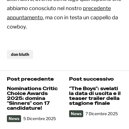
abbiamo conosciuto nel nostro
precedente
appuntamento
, ma con in testa un cappello da
cowboy.
don bluth
Post precedente
Post successivo
Nominations Critic
"The Boys": svelati
Choice Awards
la data di uscita e il
2025: domina
teaser trailer della
"Sinners" con 17
stagione finale
candidature!
News
7 Dicembre 2025
News
5 Dicembre 2025