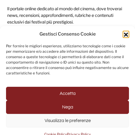
Il portale online dedicato al mondo del cinema, dove troverai
news, recensioni, approfondimenti, rubriche e contenuti
esclusivi dai festival più prestigiosi.
Gestisci Consenso Cookie
Redazione
Per fornire le migliori esperienze, utilizziamo tecnologie come i cookie
per memorizzare e/o accedere alle informazioni del dispositivo. Il
Categorie
consenso a queste tecnologie ci permetterà di elaborare dati come il
comportamento di navigazione o ID unici su questo sito. Non
Link utili
acconsentire o ritirare il consenso può influire negativamente su alcune
caratteristiche e funzioni.
Seguici sui social
Accetta
Nega
© 2025 Fuori Campo - Testata Giornalistica registrata al
Visualizza le preferenze
Tribunale di Napoli (Registrazione n. 33 del 31/07/2022)
Powered by
USB S.p.A. - Società Benefit
Cookie Policy
Privacy Policy