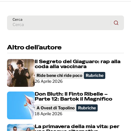
Cerca
Altro dell’autore
Il Segreto del Giaguaro: rap alla
coda alla vaccinara
Ride bene chi ride poco
Rubriche
26 Aprile 2026
Don Bluth: Il Finto Ribelle –
Parte 12: Bartok il Magnifico
A Ovest di Topolino
Rubriche
18 Aprile 2026
La primavera della mia vita: per