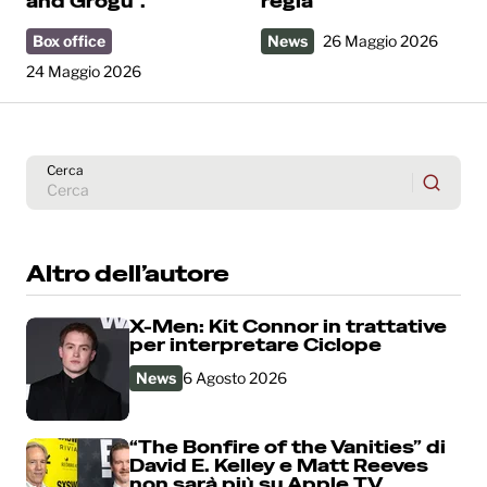
and Grogu”.
regia
Box office
News
26 Maggio 2026
24 Maggio 2026
Cerca
Altro dell’autore
X-Men: Kit Connor in trattative
per interpretare Ciclope
News
6 Agosto 2026
“The Bonfire of the Vanities” di
David E. Kelley e Matt Reeves
non sarà più su Apple TV