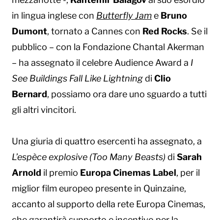
in lingua inglese con
Butterfly Jam
e
Bruno
Dumont
, tornato a Cannes con
Red Rocks
. Se il
pubblico – con la Fondazione Chantal Akerman
– ha assegnato il celebre Audience Award a
I
See Buildings Fall Like Lightning
di
Clio
Bernard
, possiamo ora dare uno sguardo a tutti
gli altri vincitori.
Una giuria di quattro esercenti ha assegnato, a
L’espèce explosive (Too Many Beasts)
di
Sarah
Arnold
il premio
Europa Cinemas Label
, per il
miglior film europeo presente in Quinzaine,
accanto al supporto della rete Europa Cinemas,
che garantirà supporto e incentivo per la