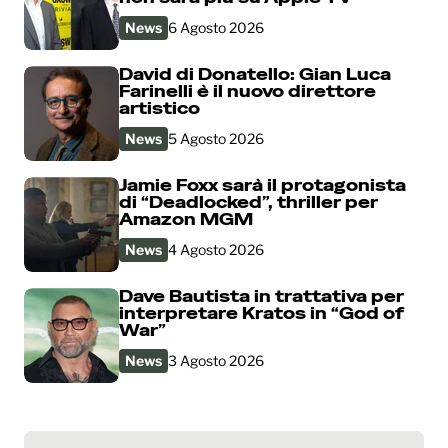
News
6 Agosto 2026
David di Donatello: Gian Luca
Farinelli è il nuovo direttore
artistico
News
5 Agosto 2026
Jamie Foxx sarà il protagonista
di “Deadlocked”, thriller per
Amazon MGM
News
4 Agosto 2026
Dave Bautista in trattativa per
interpretare Kratos in “God of
War”
News
3 Agosto 2026