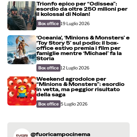
Trionfo epico per “Odissea”:
esordio da oltre 250 milioni per
il kolossal di Nolan!
Box office
19 Luglio 2026
‘Oceania’, ‘Minions & Monsters’ e
‘Toy Story 5’ sul podio: il box-
office estivo premia i film per
famiglie mentre ‘Michael’ fa la
Storia
Box office
12 Luglio 2026
Weekend agrodolce per
“Minions & Monsters”: esordio
in vetta, ma peggior risultato
della saga
Box office
5 Luglio 2026
@fuoricampocinema