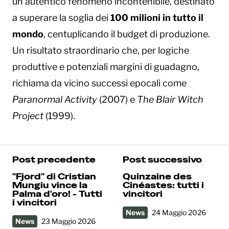
un autentico fenomeno incontenibile, destinato
a superare la soglia dei
100 milioni in tutto il
mondo
, centuplicando il budget di produzione.
Un risultato straordinario che, per logiche
produttive e potenziali margini di guadagno,
richiama da vicino successi epocali come
Paranormal Activity
(2007) e
The Blair Witch
Project
(1999).
Post precedente
Post successivo
"Fjord" di Cristian
Quinzaine des
Mungiu vince la
Cinéastes: tutti i
Palma d'oro! - Tutti
vincitori
i vincitori
News
24 Maggio 2026
News
23 Maggio 2026