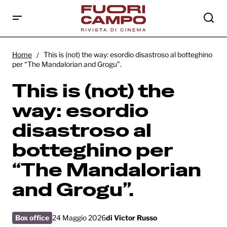
This is (not) the way: esordio disastroso al
botteghino per “The Mandalorian and
Home
This is (not) the way: esordio disastroso al botteghino
Grogu”.
per “The Mandalorian and Grogu”.
This is (not) the
way: esordio
disastroso al
botteghino per
“The Mandalorian
and Grogu”.
Box office
24 Maggio 2026
di
Victor Russo