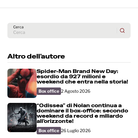
Cerca
Altro dell’autore
Spider-Man Brand New Day:
esordio da 927 milioni e
weekend che entra nella storia!
Box office
2 Agosto 2026
“Odissea” di Nolan continua a
dominare il box-office: secondo
weekend da record e miliardo
all’orizzonte!
Box office
26 Luglio 2026