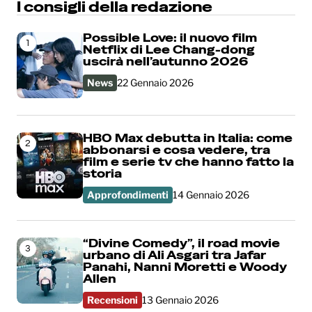
I consigli della redazione
Possible Love: il nuovo film
1
Netflix di Lee Chang-dong
uscirà nell’autunno 2026
News
22 Gennaio 2026
HBO Max debutta in Italia: come
2
abbonarsi e cosa vedere, tra
film e serie tv che hanno fatto la
storia
Approfondimenti
14 Gennaio 2026
“Divine Comedy”, il road movie
3
urbano di Ali Asgari tra Jafar
Panahi, Nanni Moretti e Woody
Allen
Recensioni
13 Gennaio 2026