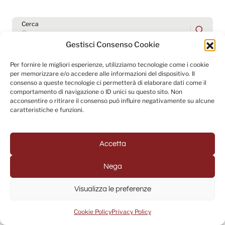
Cerca
Gestisci Consenso Cookie
Per fornire le migliori esperienze, utilizziamo tecnologie come i cookie
Altro dell’autore
per memorizzare e/o accedere alle informazioni del dispositivo. Il
consenso a queste tecnologie ci permetterà di elaborare dati come il
comportamento di navigazione o ID unici su questo sito. Non
Spider-Man: Brand New Day – Il
acconsentire o ritirare il consenso può influire negativamente su alcune
miglior film live action
caratteristiche e funzioni.
sull’Uomo-Ragno da vent’anni a
questa parte
Recensioni
30 Luglio 2026
Accetta
Odissea – Il viaggio di Ulisse
attraverso il Cinema di Nolan,
Nega
tra memoria, blasfemia e
temporalità
Visualizza le preferenze
Recensioni
18 Luglio 2026
Cookie Policy
Privacy Policy
Minions & Monsters –
Minionwood Babilonia