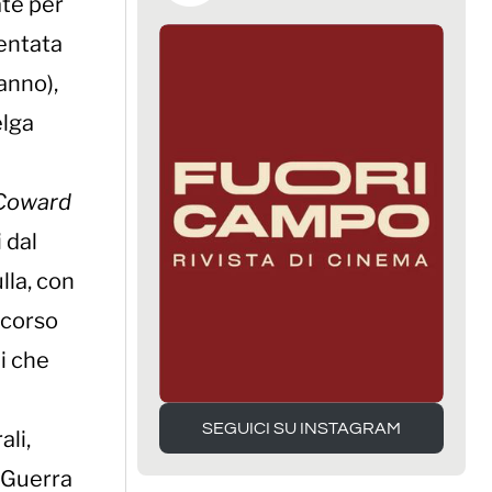
ate per
sentata
anno),
elga
Coward
 dal
lla, con
, corso
ei che
SEGUICI SU INSTAGRAM
ali,
SEGUICI SU INSTAGRAM
 Guerra