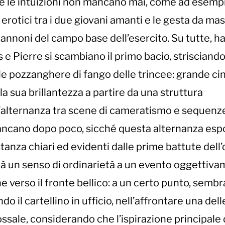
e le intuizioni non mancano mai, come ad esempi
i erotici tra i due giovani amanti e le gesta da ma
annoni del campo base dell’esercito. Su tutte, ha
 e Pierre si scambiano il primo bacio, strisciand
le pozzanghere di fango delle trincee: grande ci
la sua brillantezza a partire da una struttura
l’alternanza tra scene di cameratismo e sequenz
stancano dopo poco, sicché questa alternanza esp
tanza chiari ed evidenti dalle prime battute dell’
, dà un senso di ordinarietà a un evento oggettiv
e verso il fronte bellico: a un certo punto, sembr
do il cartellino in ufficio, nell’affrontare una del
ssale, considerando che l’ispirazione principale 