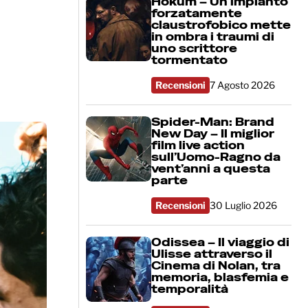
Hokum – Un impianto
forzatamente
claustrofobico mette
in ombra i traumi di
uno scrittore
tormentato
Recensioni
7 Agosto 2026
Spider-Man: Brand
New Day – Il miglior
film live action
sull’Uomo-Ragno da
vent’anni a questa
parte
Recensioni
30 Luglio 2026
Odissea – Il viaggio di
Ulisse attraverso il
Cinema di Nolan, tra
memoria, blasfemia e
temporalità