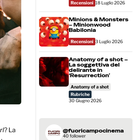
Recensioni
18 Luglio 2026
Minions & Monsters
– Minionwood
Babilonia
Recensioni
3 Luglio 2026
Anatomy of a shot –
La soggettiva del
delirante in
‘Resurrection’
Anatomy of a shot
Rubriche
30 Giugno 2026
rl
? La
@fuoricampocinema
40 follower