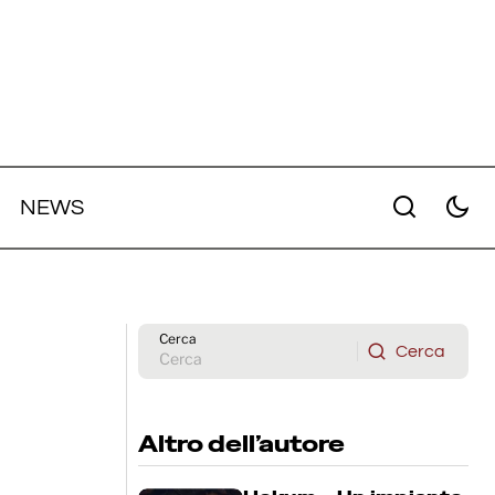
NEWS
as
r
Cannes 79 – La Bola Negra: vizi e
 Grande
virtù di una telenovela queer
Cerca
Cerca
Cerca
Altro dell’autore