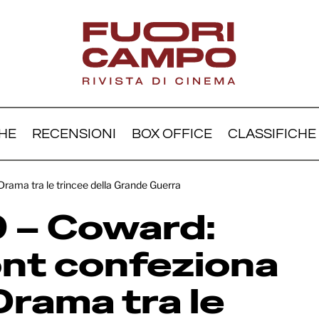
HE
RECENSIONI
BOX OFFICE
CLASSIFICHE
nnes 79 – Coward: Luk
ama tra le trincee della Grande Guerra
ont confeziona un Quee
 – Coward:
ama tra le trincee della
uerra
nt confeziona
rama tra le