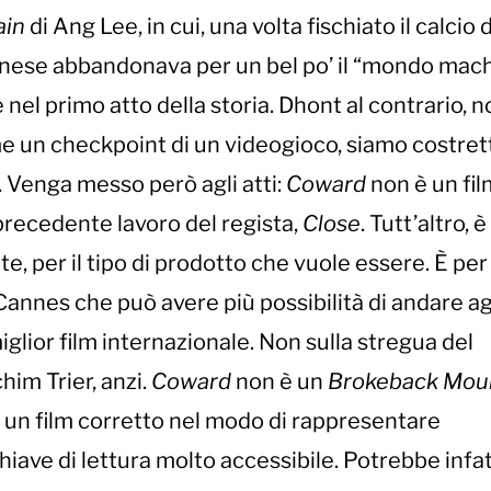
ain
di Ang Lee, in cui, una volta fischiato il calcio d
iwanese abbandonava per un bel po’ il “mondo mach
 nel primo atto della storia. Dhont al contrario, n
me un checkpoint di un videogioco, siamo costrett
ta. Venga messo però agli atti:
Coward
non è un fil
precedente lavoro del regista,
Close
. Tutt’altro, è
 per il tipo di prodotto che vuole essere. È per
 Cannes che può avere più possibilità di andare ag
glior film internazionale. Non sulla stregua del
im Trier, anzi.
Coward
non è un
Brokeback Mou
un film corretto nel modo di rappresentare
iave di lettura molto accessibile. Potrebbe infat