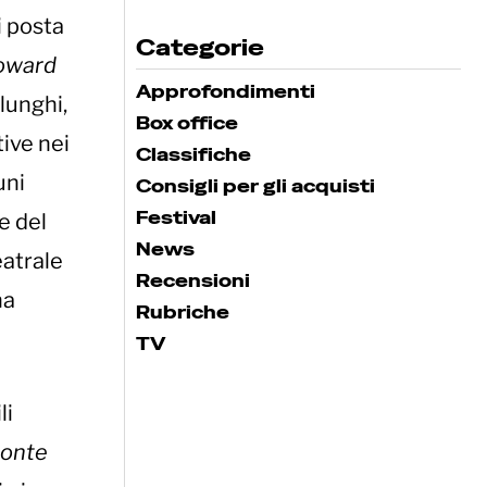
i posta
Categorie
oward
Approfondimenti
 lunghi,
Box office
tive nei
Classifiche
uni
Consigli per gli acquisti
Festival
e del
News
eatrale
Recensioni
na
Rubriche
TV
li
ronte