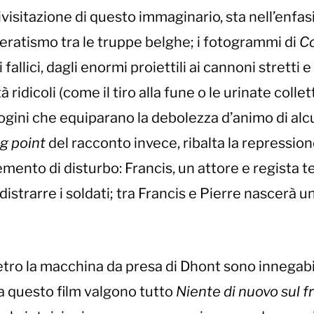
rivisitazione di questo immaginario, sta nell’enfas
ameratismo tra le truppe belghe; i fotogrammi di
C
allici, dagli enormi proiettili ai cannoni stretti e
à ridicoli (come il tiro alla fune o le urinate collet
ogini che equiparano la debolezza d’animo di alc
g point
del racconto invece, ribalta la repression
mento di disturbo: Francis, un attore e regista t
istrarre i soldati; tra Francis e Pierre nascerà u
etro la macchina da presa di Dhont sono innegabi
a questo film valgono tutto
Niente di nuovo sul f