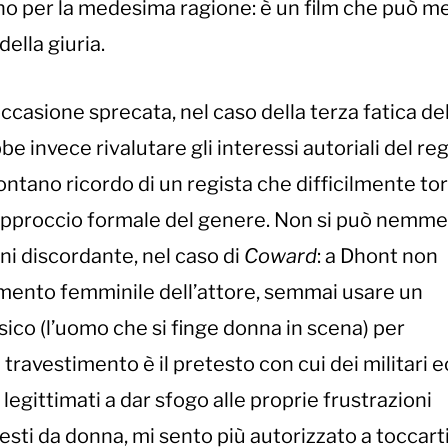
no per la medesima ragione: è un film che può m
ella giuria.
ccasione sprecata, nel caso della terza fatica de
 invece rivalutare gli interessi autoriali del reg
ontano ricordo di un regista che difficilmente to
 approccio formale del genere. Non si può nemm
ni discordante, nel caso di
Coward
: a Dhont non
timento femminile dell’attore, semmai usare un
assico (l’uomo che si finge donna in scena) per
 travestimento è il pretesto con cui dei militari e
egittimati a dar sfogo alle proprie frustrazioni
vesti da donna, mi sento più autorizzato a toccarti