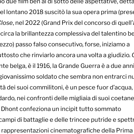
due film ben al di sotto delle aspettative, dett
 nel lontano 2018 suscitò la sua opera prima (pre
Close
, nel 2022 (Grand Prix del concorso di quell’
circa la brillantezza complessiva del talentino b
zzo) passo falso consecutivo, forse, iniziamo a
ttosto che rinviarlo ancora una volta a giudizio.
e belga, è il 1916, la Grande Guerra è a due anni
 giovanissimo soldato che sembra non entrarci nu
ilità dei suoi commilitoni, è un pesce fuor d’acqua
dardo, nei confronti delle migliaia di suoi coetan
a. Dhont confeziona un incipit tutto sommato
campi di battaglie e delle trincee putride e spettr
e rappresentazioni cinematografiche della Prima