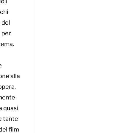
o i
schi
 del
o per
nema.
e
one alla
opera.
amente
a quasi
le tante
del film