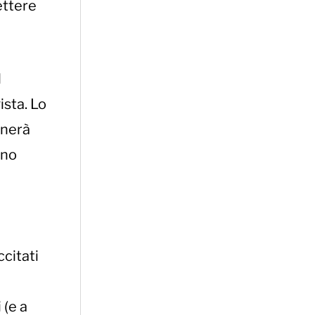
ettere
l
ista. Lo
rnerà
eno
ccitati
 (e a