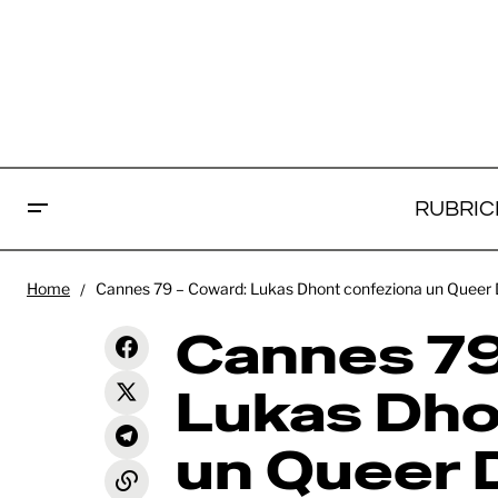
RUBRIC
Ca
Home
Cannes 79 – Coward: Lukas Dhont confeziona un Queer Dr
Dh
Cannes 79 - Le Vertige: il primo
Cannes 79
folle film d'animazione di Quentin
Recensioni
Dr
Dupieux
G
Lukas Dho
un Queer D