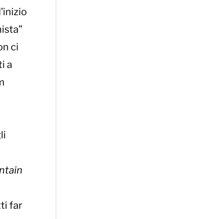
’inizio
ista”
on ci
i a
m
li
ntain
ti far