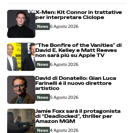
X-Men: Kit Connor in trattative
per interpretare Ciclope
News
6 Agosto 2026
“The Bonfire of the Vanities” di
David E. Kelley e Matt Reeves
non sarà più su Apple TV
News
6 Agosto 2026
David di Donatello: Gian Luca
Farinelli è il nuovo direttore
artistico
News
5 Agosto 2026
Jamie Foxx sarà il protagonista
di “Deadlocked”, thriller per
Amazon MGM
News
4 Agosto 2026