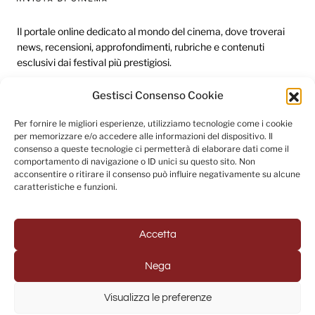
Il portale online dedicato al mondo del cinema, dove troverai
news, recensioni, approfondimenti, rubriche e contenuti
esclusivi dai festival più prestigiosi.
Gestisci Consenso Cookie
Redazione
Per fornire le migliori esperienze, utilizziamo tecnologie come i cookie
per memorizzare e/o accedere alle informazioni del dispositivo. Il
Categorie
consenso a queste tecnologie ci permetterà di elaborare dati come il
comportamento di navigazione o ID unici su questo sito. Non
Link utili
acconsentire o ritirare il consenso può influire negativamente su alcune
caratteristiche e funzioni.
Seguici sui social
Accetta
Nega
© 2025 Fuori Campo - Testata Giornalistica registrata al
Visualizza le preferenze
Tribunale di Napoli (Registrazione n. 33 del 31/07/2022)
Powered by
USB S.p.A. - Società Benefit