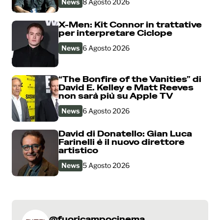
News
8 Agosto 2026
X-Men: Kit Connor in trattative
per interpretare Ciclope
News
6 Agosto 2026
“The Bonfire of the Vanities” di
David E. Kelley e Matt Reeves
non sarà più su Apple TV
News
6 Agosto 2026
David di Donatello: Gian Luca
Farinelli è il nuovo direttore
artistico
News
5 Agosto 2026
@fuoricampocinema