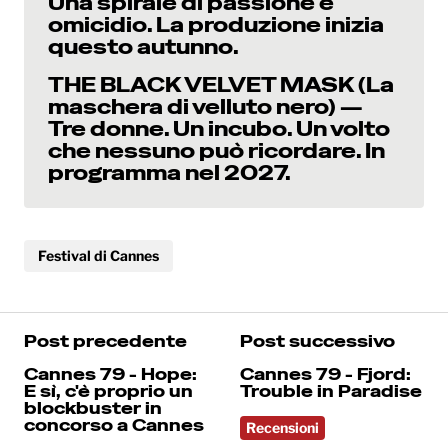
Una spirale di passione e
omicidio. La produzione inizia
questo autunno.
THE BLACK VELVET MASK (La
maschera di velluto nero) —
Tre donne. Un incubo. Un volto
che nessuno può ricordare. In
programma nel 2027.
Festival di Cannes
Post precedente
Post successivo
Cannes 79 - Hope:
Cannes 79 - Fjord:
E sì, c'è proprio un
Trouble in Paradise
blockbuster in
concorso a Cannes
Recensioni