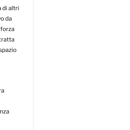
di altri
vo da
 forza
tratta
 spazio
ra
anza