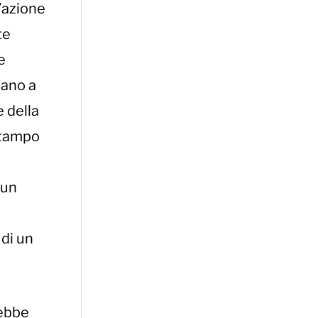
d’azione
te
e
iano a
e della
 stampo
 un
 di un
rebbe