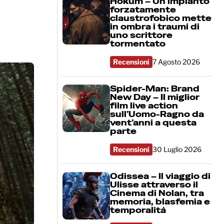
Hokum – Un impianto
forzatamente
claustrofobico mette
in ombra i traumi di
uno scrittore
tormentato
Recensioni
7 Agosto 2026
Spider-Man: Brand
New Day – Il miglior
film live action
sull’Uomo-Ragno da
vent’anni a questa
parte
Recensioni
30 Luglio 2026
Odissea – Il viaggio di
Ulisse attraverso il
Cinema di Nolan, tra
memoria, blasfemia e
temporalità