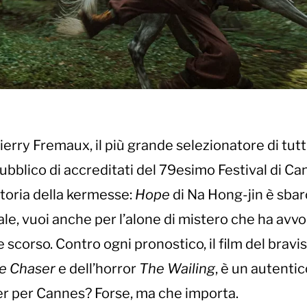
rry Fremaux, il più grande selezionatore di tutti
l pubblico di accreditati del 79esimo Festival di C
storia della kermesse:
Hope
di Na Hong-jin è sbar
le, vuoi anche per l’alone di mistero che ha avvol
e scorso. Contro ogni pronostico, il film del brav
e Chaser
e dell’horror
The Wailing
, è un autenti
r per Cannes? Forse, ma che importa.