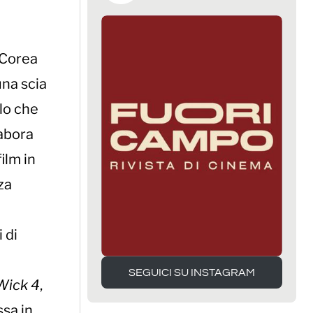
n Corea
una scia
llo che
labora
ilm in
za
 di
SEGUICI SU INSTAGRAM
Wick 4
,
SEGUICI SU INSTAGRAM
ssa in