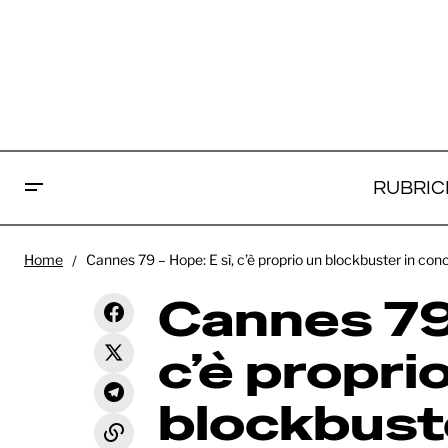
RUBRIC
Ca
Home
Cannes 79 – Hope: E sì, c’è proprio un blockbuster in co
Cannes 79 - Her Private Hell: il
pr
ritorno di Refn dopo un decennio è
Recensioni
Cannes 79 
la vera delusione del festival
c
c’è propri
blockbust