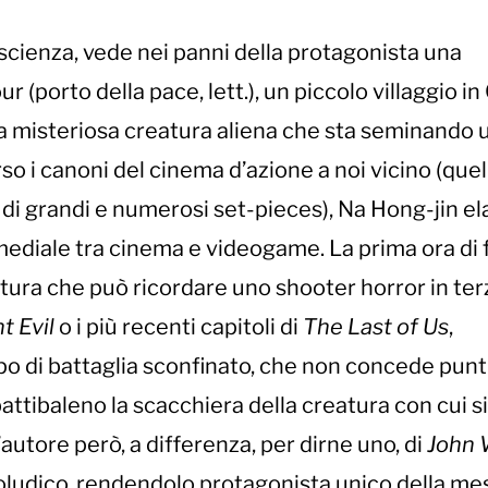
scienza, vede nei panni della protagonista una
 (porto della pace, lett.), un piccolo villaggio i
na misteriosa creatura aliena che sta seminando 
so i canoni del cinema d’azione a noi vicino (que
co di grandi e numerosi set-pieces), Na Hong-jin e
ediale tra cinema e videogame. La prima ora di f
ttura che può ricordare uno shooter horror in ter
t Evil
o i più recenti capitoli di
The Last of Us
,
po di battaglia sconfinato, che non concede punti
attibaleno la scacchiera della creatura con cui si
’autore però, a differenza, per dirne uno, di
John 
oludico, rendendolo protagonista unico della me