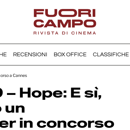
HE
RECENSIONI
BOX OFFICE
CLASSIFICHE
nnes 79 – Hope: E sì, c’è
ncorso a Cannes
oprio un blockbuster in
– Hope: E sì,
oncorso a Cannes
o un
er in concorso