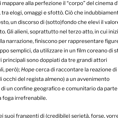
di mappare alla perfezione il “corpo” del cinema 
 tra elogi, omaggi e sfottò. Ciò che indubbiamen
to, un discorso di (sotto)fondo che elevi il valor
 Gli alieni, soprattutto nel terzo atto, in cui iniz
lla narrazione, finiscono per rappresentare figur
po semplici, da utilizzare in un film coreano di
i principali sono doppiati da tre grandi attori
li, però);
Hope
cerca di raccontare la reazione di
gli occhi del regista almeno) a un avvenimento
e di un confine geografico e comunitario da parte
 foga irrefrenabile.
ei suoi frangenti di (credibile) serietà, forse, vor