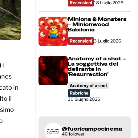
Recensioni
18 Luglio 2026
Minions & Monsters
– Minionwood
Babilonia
Recensioni
3 Luglio 2026
Anatomy of a shot –
La soggettiva del
 i
delirante in
‘Resurrection’
annes
Anatomy of a shot
cato in
Rubriche
to il
30 Giugno 2026
issimo
co
@fuoricampocinema
40 follower