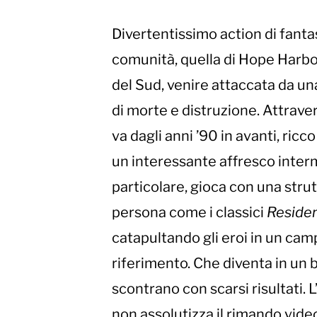
Divertentissimo action di fanta
comunità, quella di Hope Harbour
del Sud, venire attaccata da u
di morte e distruzione. Attraver
va dagli anni ’90 in avanti, ric
un interessante affresco interm
particolare, gioca con una stru
persona come i classici
Residen
catapultando gli eroi in un cam
riferimento. Che diventa in un b
scontrano con scarsi risultati. L
non assolutizza il rimando vide