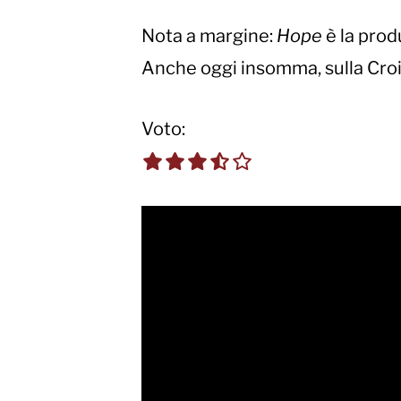
Nota a margine:
Hope
è la prod
Anche oggi insomma, sulla Croise
Voto:
3.5 out of 5.0 sta