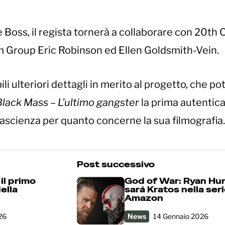
e Boss, il regista tornerà a collaborare con 20th
am Group Eric Robinson ed Ellen Goldsmith-Vein.
i ulteriori dettagli in merito al progetto, che p
Black Mass – L’ultimo gangster
la prima autentic
ascienza per quanto concerne la sua filmografia.
Post successivo
il primo
God of War: Ryan Hu
della
sarà Kratos nella ser
Amazon
26
News
14 Gennaio 2026