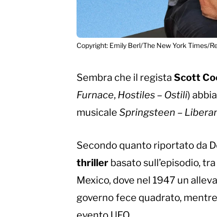
Copyright: Emily Berl/The New York Times/R
Sembra che il regista
Scott C
Furnace
,
Hostiles – Ostili
) abbi
musicale
Springsteen – Liberam
Secondo quanto riportato da Dea
thriller
basato sull’episodio, tra
Mexico, dove nel 1947 un allevato
governo fece quadrato, mentre 
evento UFO.