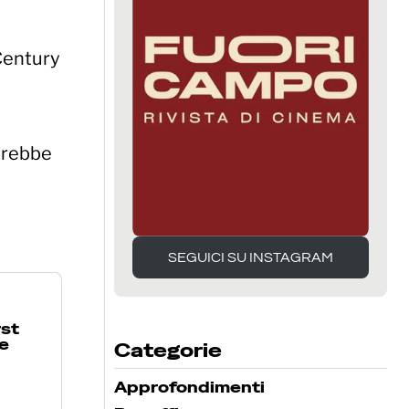
 Century
otrebbe
a
SEGUICI SU INSTAGRAM
SEGUICI SU INSTAGRAM
rst
ie
Categorie
Approfondimenti