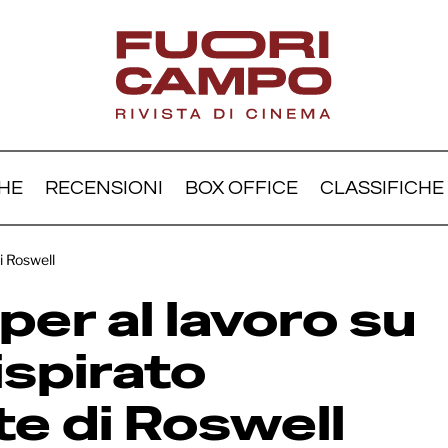
HE
RECENSIONI
BOX OFFICE
CLASSIFICHE
t Cooper al lavoro su un
di Roswell
ller ispirato all’incidente 
er al lavoro su
well
 ispirato
nte di Roswell