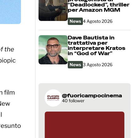
“Deadlocked”, thriller
per Amazon MGM
News
4 Agosto 2026
Dave Bautista in
trattativa per
interpretare Kratos
of the
in “God of War”
biopic
News
3 Agosto 2026
n film
@fuoricampocinema
40 follower
 New
l
presunto