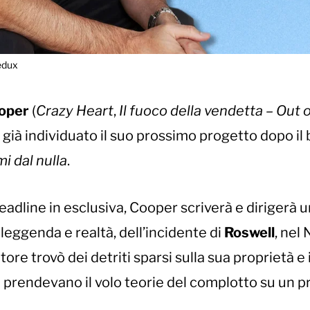
edux
ooper
(
Crazy Heart
,
Il fuoco della vendetta – Out 
a già individuato il suo prossimo progetto dopo il 
i dal nulla
.
dline in esclusiva, Cooper scriverà e dirigerà u
 leggenda e realtà, dell’incidente di
Roswell
, nel
re trovò dei detriti sparsi sulla sua proprietà e i
prendevano il volo teorie del complotto su un 