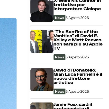
X-Men: Kit Connor in
trattative per
interpretare Ciclope
News
6 Agosto 2026
“The Bonfire of the
Vanities” di David E.
Kelley e Matt Reeves
non sarà più su Apple
TV
News
6 Agosto 2026
David di Donatello:
Gian Luca Farinelli è il
nuovo direttore
artistico
News
5 Agosto 2026
Jamie Foxx sarà il
protagonista di