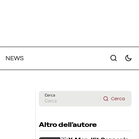
NEWS
di
God of War: Ryan Hurst sarà
Kratos nella serie Amazon
Cerca
Cerca
Cerca
Altro dell’autore