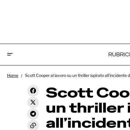
RUBRIC
Scot
Home
Scott Cooper al lavoro su un thriller ispirato all’incidente 
thri
Euphoria: online il primo trailer
News
ufficiale della terza stagione
Scott Coop
Ros
un thriller
all’incide