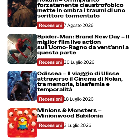
forzatamente claustrofobico
mette in ombra i traumi di uno
scrittore tormentato
Recensioni
7 Agosto 2026
Spider-Man: Brand New Day – Il
miglior film live action
sull’Uomo-Ragno da vent’anni a
questa parte
Recensioni
30 Luglio 2026
Odissea – Il viaggio di Ulisse
attraverso il Cinema di Nolan,
tra memoria, blasfemia e
temporalità
Recensioni
18 Luglio 2026
Minions & Monsters –
Minionwood Babilonia
Recensioni
3 Luglio 2026