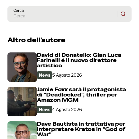
Cerca
Altro dell’autore
David di Donatello: Gian Luca
Farinelli è il nuovo direttore
artistico
News
5 Agosto 2026
Jamie Foxx sarà il protagonista
di “Deadlocked”, thriller per
Amazon MGM
News
4 Agosto 2026
Dave Bautista in trattativa per
interpretare Kratos in “God of
War”