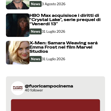
News
3 Agosto 2026
HBO Max acquisisce i diritti di
“Crystal Lake”, serie prequel di
“Venerdì 13”
News
31 Luglio 2026
X-Men: Samara Weaving sarà
Emma Frost nel film Marvel
Studios
News
31 Luglio 2026
@fuoricampocinema
40 follower