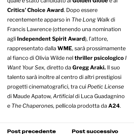
quale è stato candidato ai
Golden Globe
e ai
Critics’ Choice Award
. Dopo essere
recentemente apparso in
The Long Walk
di
Francis Lawrence (ottenendo una nomination
agli
Independent Spirit Award
), l’attore,
rappresentato dalla
WME
, sarà prossimamente
al fianco di Olivia Wilde nel
thriller psicologico
I
Want Your Sex,
diretto da
Gregg Araki.
Il suo
talento sarà inoltre al centro di altri prestigiosi
progetti cinematografici, tra cui
Poetic License
di Maude Apatow,
Artificial
di Luca Guadagnino
e
The Chaperones,
pellicola prodotta da
A24
.
Post precedente
Post successivo