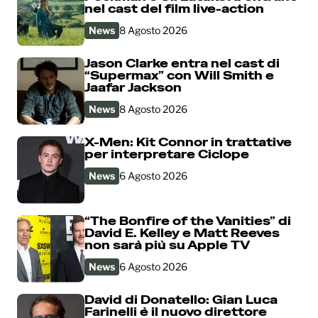
nel cast del film live-action
News
8 Agosto 2026
Jason Clarke entra nel cast di
“Supermax” con Will Smith e
Jaafar Jackson
News
8 Agosto 2026
X-Men: Kit Connor in trattative
per interpretare Ciclope
News
6 Agosto 2026
“The Bonfire of the Vanities” di
David E. Kelley e Matt Reeves
non sarà più su Apple TV
News
6 Agosto 2026
David di Donatello: Gian Luca
Farinelli è il nuovo direttore