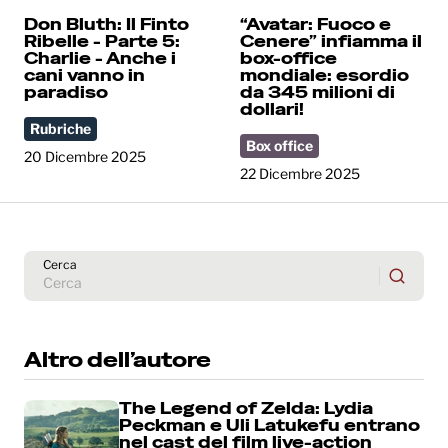
Don Bluth: Il Finto
“Avatar: Fuoco e
Ribelle - Parte 5:
Cenere” infiamma il
Charlie - Anche i
box-office
cani vanno in
mondiale: esordio
paradiso
da 345 milioni di
dollari!
Rubriche
Box office
20 Dicembre 2025
22 Dicembre 2025
Cerca
Altro dell’autore
The Legend of Zelda: Lydia
Peckman e Uli Latukefu entrano
nel cast del film live-action