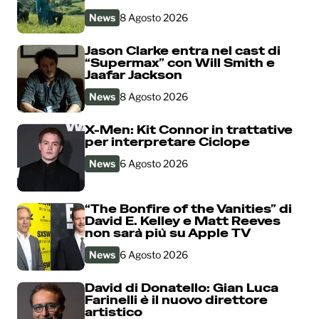
News
8 Agosto 2026
Jason Clarke entra nel cast di
“Supermax” con Will Smith e
Jaafar Jackson
News
8 Agosto 2026
X-Men: Kit Connor in trattative
per interpretare Ciclope
News
6 Agosto 2026
“The Bonfire of the Vanities” di
David E. Kelley e Matt Reeves
non sarà più su Apple TV
News
6 Agosto 2026
David di Donatello: Gian Luca
Farinelli è il nuovo direttore
artistico