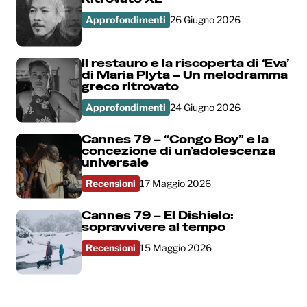
Approfondimenti
26 Giugno 2026
Il restauro e la riscoperta di ‘Eva’
di Maria Plyta – Un melodramma
greco ritrovato
Approfondimenti
24 Giugno 2026
Cannes 79 – “Congo Boy” e la
concezione di un’adolescenza
universale
Recensioni
17 Maggio 2026
Cannes 79 – El Dishielo:
sopravvivere al tempo
Recensioni
15 Maggio 2026