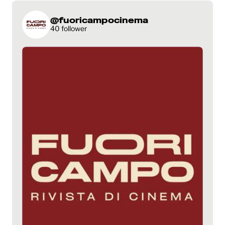
@fuoricampocinema
40 follower