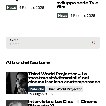
sviluppo serie Tv e
film
News
4 Febbraio 2026
News
4 Febbraio 2026
Cerca
Altro dell’autore
Third World Projector – La
‘mostruosità-femminile’ nel
cinema iraniano contemporaneo
Rubriche
Third World Projector
29 Giugno 2026
Intervista a Lav Diaz – Il Cinema
Ritrovato XL