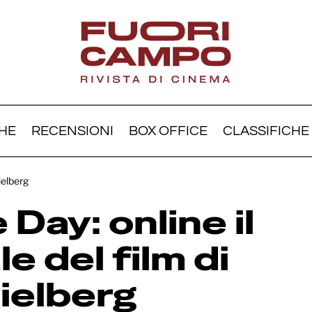
HE
RECENSIONI
BOX OFFICE
CLASSIFICHE
losure Day: online il trail
pielberg
le del film di Steven Spi
Day: online il
le del film di
ielberg