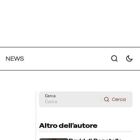
NEWS
er
Cannes 79 - Volo notturno per Los
Angeles: il tenero esordio alla regia
elberg
di John Travolta
Cerca
Cerca
Cerca
Altro dell’autore