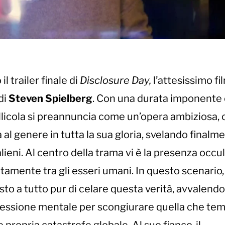
il trailer finale di
Disclosure Day,
l’attesissimo fi
di
Steven Spielberg
. Con una durata imponente 
ellicola si preannuncia come un’opera ambiziosa,
a al genere in tutta la sua gloria, svelando finalm
ieni. Al centro della trama vi è la presenza occul
tamente tra gli esseri umani. In questo scenario
o a tutto pur di celare questa verità, avvalendos
nessione mentale per scongiurare quella che te