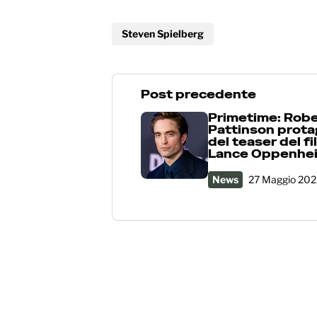
Steven Spielberg
Post precedente
Primetime: Robe
Pattinson prota
del teaser del fi
Lance Oppenhe
News
27 Maggio 20