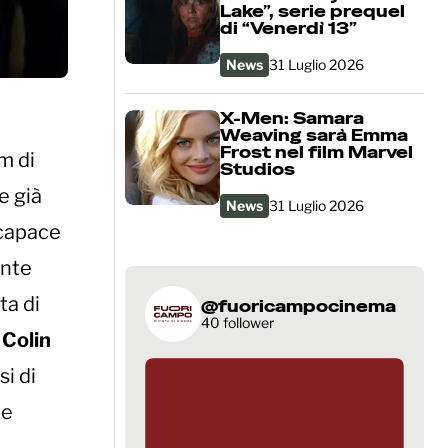
Lake”, serie prequel
di “Venerdì 13”
News
31 Luglio 2026
X-Men: Samara
Weaving sarà Emma
Frost nel film Marvel
lm di
Studios
e già
News
31 Luglio 2026
 capace
ente
ta di
@fuoricampocinema
40 follower
,
Colin
i di
me