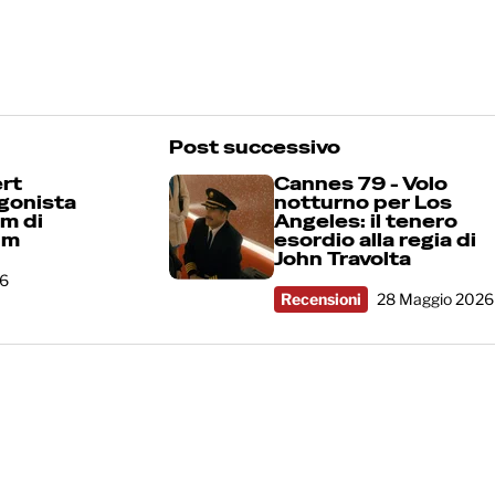
Post successivo
rt
Cannes 79 - Volo
gonista
notturno per Los
lm di
Angeles: il tenero
im
esordio alla regia di
John Travolta
26
Recensioni
28 Maggio 2026