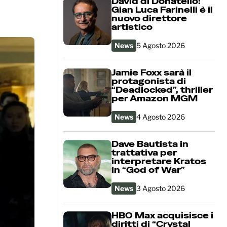
David di Donatello:
Gian Luca Farinelli è il
nuovo direttore
artistico
News
5 Agosto 2026
Jamie Foxx sarà il
protagonista di
“Deadlocked”, thriller
per Amazon MGM
News
4 Agosto 2026
Dave Bautista in
trattativa per
interpretare Kratos
in “God of War”
News
3 Agosto 2026
HBO Max acquisisce i
diritti di “Crystal