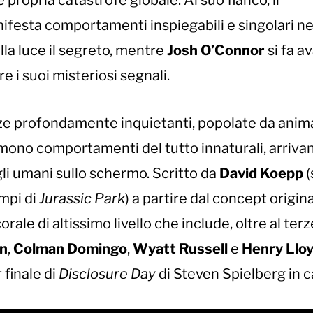
 propria catastrofe globale. Al suo fianco, il
festa comportamenti inspiegabili e singolari ne
lla luce il segreto, mentre
Josh O’Connor
si fa a
 i suoi misteriosi segnali.
nze profondamente inquietanti, popolate da anima
umono comportamenti del tutto innaturali, arriva
li umani sullo schermo. Scritto da
David Koepp
(
empi di
Jurassic Park
) a partire dal concept origina
orale di altissimo livello che include, oltre al terz
n
,
Colman Domingo
,
Wyatt Russell
e
Henry Lloy
r finale di
Disclosure Day
di Steven Spielberg in c