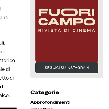
l
vanti
li,
ndo
storico
SEGUICI SU INSTAGRAM
le di
SEGUICI SU INSTAGRAM
etto di
d-
Categorie
alce:
Approfondimenti