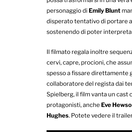
possa trasformarsi in una vera e
personaggio di
Emily Blunt
mani
disperato tentativo di portare a
sostenendo di poter interpretare
Il filmato regala inoltre seque
cervi, capre, procioni, che ass
spesso a fissare direttamente g
collaboratore del regista dai t
Spielberg, il film vanta un cast c
protagonisti, anche
Eve Hewso
Hughes
. Potete vedere il traile