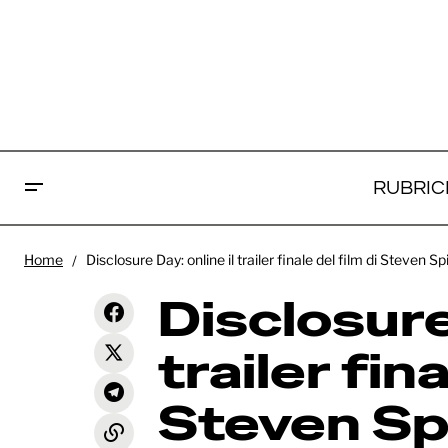
RUBRIC
Disc
Primetime: Robert Pattinson
Home
Disclosure Day: online il trailer finale del film di Steven S
protagonista del teaser del film di
News
fina
Lance Oppenheim
Disclosure 
trailer fina
Steven Sp