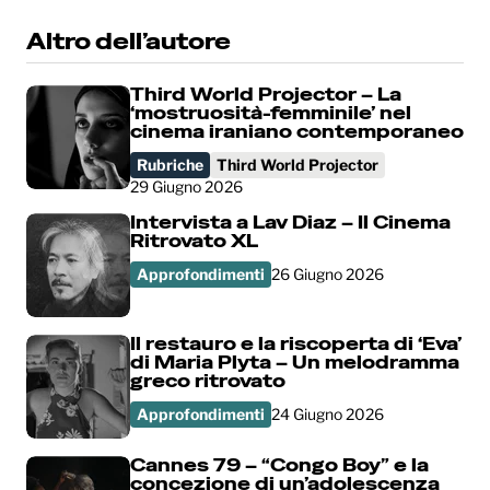
Altro dell’autore
Third World Projector – La
‘mostruosità-femminile’ nel
cinema iraniano contemporaneo
Rubriche
Third World Projector
29 Giugno 2026
Intervista a Lav Diaz – Il Cinema
Ritrovato XL
Approfondimenti
26 Giugno 2026
Il restauro e la riscoperta di ‘Eva’
di Maria Plyta – Un melodramma
greco ritrovato
Approfondimenti
24 Giugno 2026
Cannes 79 – “Congo Boy” e la
concezione di un’adolescenza