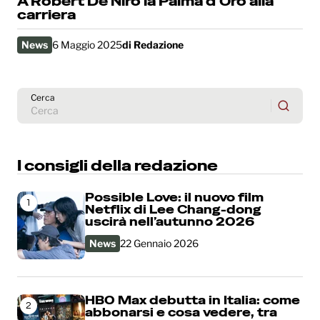
A Robert De Niro la Palma d’Oro alla
carriera
News
6 Maggio 2025
di
Redazione
Cerca
I consigli della redazione
Possible Love: il nuovo film
1
Netflix di Lee Chang-dong
uscirà nell’autunno 2026
News
22 Gennaio 2026
HBO Max debutta in Italia: come
2
abbonarsi e cosa vedere, tra