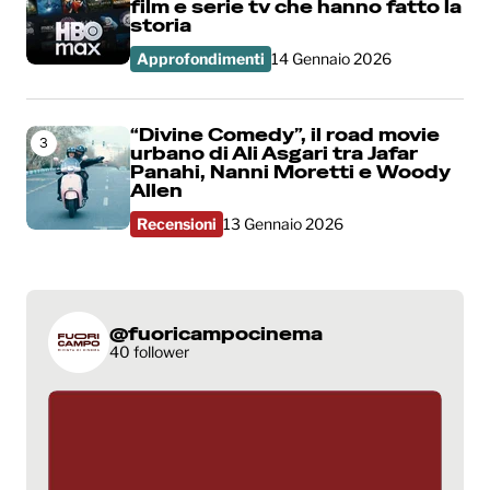
film e serie tv che hanno fatto la
storia
Approfondimenti
14 Gennaio 2026
“Divine Comedy”, il road movie
3
urbano di Ali Asgari tra Jafar
Panahi, Nanni Moretti e Woody
Allen
Recensioni
13 Gennaio 2026
@fuoricampocinema
40 follower