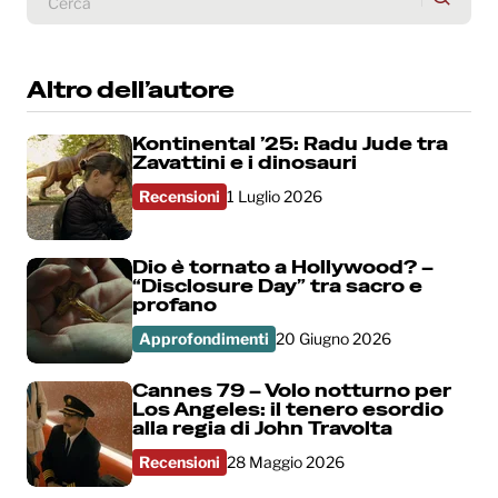
Altro dell’autore
Kontinental ’25: Radu Jude tra
Zavattini e i dinosauri
Recensioni
1 Luglio 2026
Dio è tornato a Hollywood? –
“Disclosure Day” tra sacro e
profano
Approfondimenti
20 Giugno 2026
Cannes 79 – Volo notturno per
Los Angeles: il tenero esordio
alla regia di John Travolta
Recensioni
28 Maggio 2026