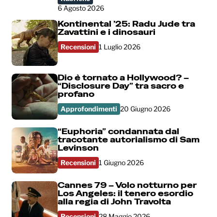
6 Agosto 2026
Kontinental ’25: Radu Jude tra
Zavattini e i dinosauri
Recensioni
1 Luglio 2026
Dio è tornato a Hollywood? –
“Disclosure Day” tra sacro e
profano
Approfondimenti
20 Giugno 2026
“Euphoria” condannata dal
tracotante autorialismo di Sam
Levinson
Recensioni
1 Giugno 2026
Cannes 79 – Volo notturno per
Los Angeles: il tenero esordio
alla regia di John Travolta
Recensioni
28 Maggio 2026