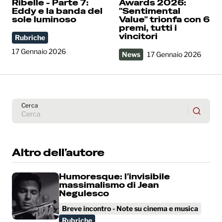
Ribelle - Parte 7:
Awards 2026:
Eddy e la banda del
"Sentimental
sole luminoso
Value" trionfa con 6
premi, tutti i
vincitori
Rubriche
17 Gennaio 2026
News
17 Gennaio 2026
Cerca
Altro dell’autore
Humoresque: l’invisibile
massimalismo di Jean
Negulesco
Breve incontro - Note su cinema e musica
Rubriche