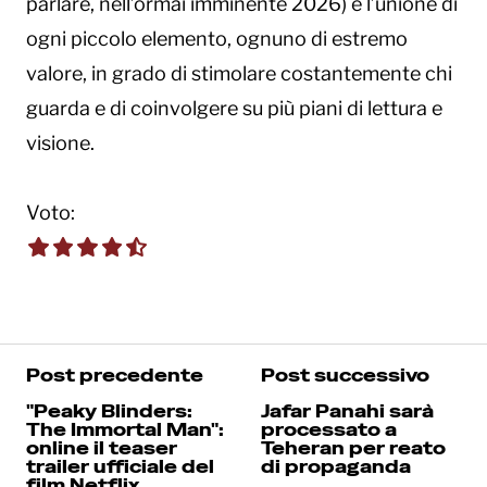
parlare, nell’ormai imminente 2026) è l’unione di
ogni piccolo elemento, ognuno di estremo
valore, in grado di stimolare costantemente chi
guarda e di coinvolgere su più piani di lettura e
visione.
Voto:
4.5 out of 5.0 stars
Post precedente
Post successivo
"Peaky Blinders:
Jafar Panahi sarà
The Immortal Man":
processato a
online il teaser
Teheran per reato
trailer ufficiale del
di propaganda
film Netflix