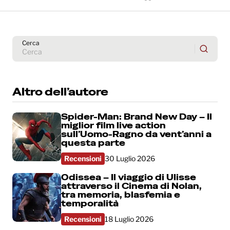
Cerca
Altro dell’autore
Spider-Man: Brand New Day – Il
miglior film live action
sull’Uomo-Ragno da vent’anni a
questa parte
Recensioni
30 Luglio 2026
Odissea – Il viaggio di Ulisse
attraverso il Cinema di Nolan,
tra memoria, blasfemia e
temporalità
Recensioni
18 Luglio 2026