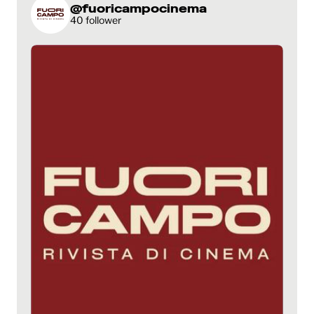
@fuoricampocinema
40 follower