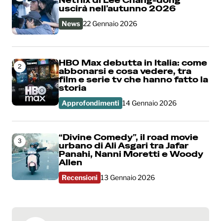
Netflix di Lee Chang-dong
uscirà nell’autunno 2026
News
22 Gennaio 2026
HBO Max debutta in Italia: come
2
abbonarsi e cosa vedere, tra
film e serie tv che hanno fatto la
storia
Approfondimenti
14 Gennaio 2026
“Divine Comedy”, il road movie
3
urbano di Ali Asgari tra Jafar
Panahi, Nanni Moretti e Woody
Allen
Recensioni
13 Gennaio 2026