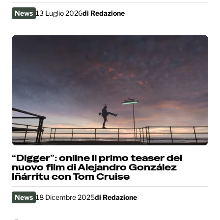
News
13 Luglio 2026
di
Redazione
“Digger”: online il primo teaser del
nuovo film di Alejandro González
Iñárritu con Tom Cruise
News
18 Dicembre 2025
di
Redazione