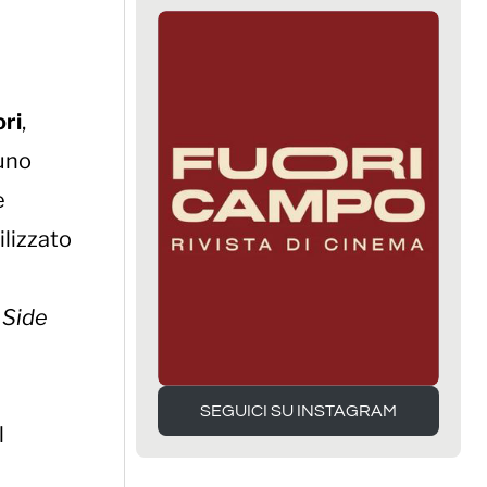
ori
,
 uno
e
ilizzato
 Side
SEGUICI SU INSTAGRAM
l
SEGUICI SU INSTAGRAM