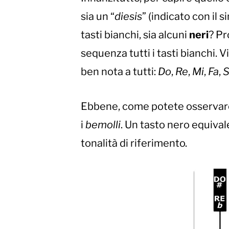
sia un “
diesis
” (indicato con il 
tasti bianchi, sia alcuni
neri
? Pr
sequenza tutti i tasti bianchi. 
ben nota a tutti:
Do
,
Re
,
Mi
,
Fa
,
S
Ebbene, come potete osservare in
i
bemolli
. Un tasto nero equivale
tonalità di riferimento.