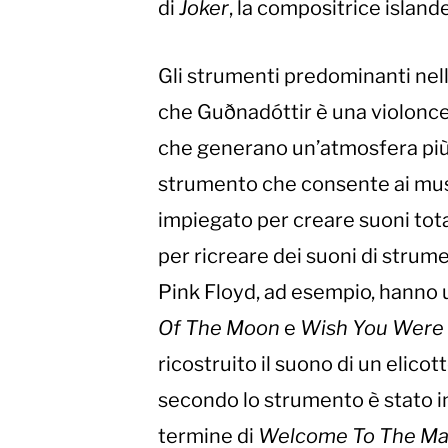
di
Joker
, la compositrice island
Gli strumenti predominanti nel
che Guðnadóttir è una violoncel
che generano un’atmosfera più c
strumento che consente ai music
impiegato per creare suoni total
per ricreare dei suoni di strumen
Pink Floyd, ad esempio, hanno u
Of The Moon
e
Wish You Were
ricostruito il suono di un elicot
secondo lo strumento è stato i
termine di
Welcome To The Ma