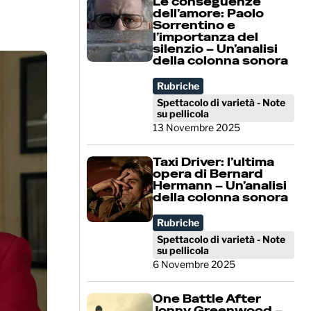
Le conseguenze
dell’amore: Paolo
Sorrentino e
l’importanza del
silenzio – Un’analisi
della colonna sonora
Rubriche
Spettacolo di varietà - Note
su pellicola
13 Novembre 2025
Taxi Driver: l’ultima
opera di Bernard
Hermann – Un’analisi
della colonna sonora
Rubriche
Spettacolo di varietà - Note
su pellicola
6 Novembre 2025
One Battle After
Jonny Greenwood –