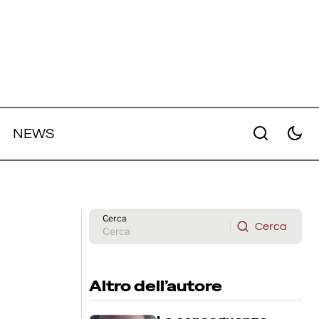
NEWS
Hunger Games: L'alba sulla
colonna
mietitura: online il teaser trailer
ufficiale del film
Cerca
Cerca
Cerca
Altro dell’autore