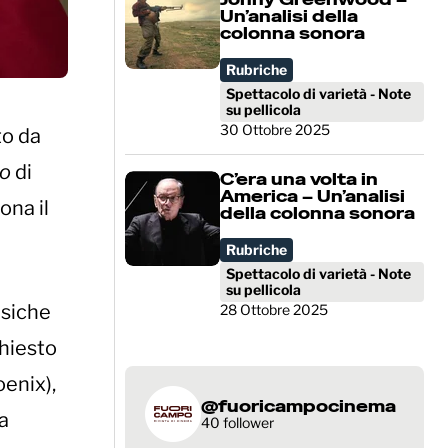
Un’analisi della
colonna sonora
Rubriche
Spettacolo di varietà - Note
su pellicola
30 Ottobre 2025
to da
do
di
C’era una volta in
America – Un’analisi
ona il
della colonna sonora
Rubriche
Spettacolo di varietà - Note
su pellicola
usiche
28 Ottobre 2025
chiesto
enix),
@fuoricampocinema
a
40 follower