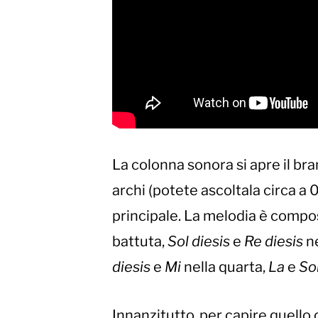
La colonna sonora si apre il br
archi (potete ascoltala circa a 
principale. La melodia è compo
battuta,
Sol diesis
e
Re diesis
ne
diesis
e
Mi
nella quarta,
La
e
Sol
Innanzitutto, per capire quell