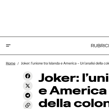
RUBRIC
Jok
Home
Joker: l’unione tra Islanda e America – Un’analisi della c
Am
Wicked - Parte 2: la deludente
Rubriche
conclusione della (non) saga di Oz
Joker: l’un
so
e America 
della colo