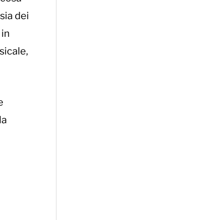
sia dei
 in
sicale,
e
la