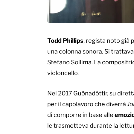
Todd Phillip
s
, regista noto già p
una colonna sonora. Si trattava
Stefano Sollima. La compositri
violoncello.
Nel 2017 Guðnadóttir, su diretta
per il capolavoro che diverrà
Jo
di comporre in base alle
emozi
le trasmetteva durante la lettu