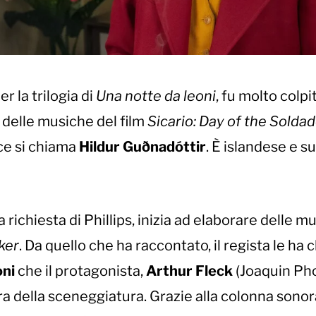
er la trilogia di
Una notte da leoni
, fu molto colpi
 delle musiche del film
Sicario: Day of the Solda
ce si chiama
Hildur Guðnad
ó
ttir
. È islandese e su
 richiesta di Phillips, inizia ad elaborare delle m
ker
. Da quello che ha raccontato, il regista le ha 
oni
che il protagonista,
Arthur Fleck
(Joaquin Pho
ra della sceneggiatura. Grazie alla colonna sonor