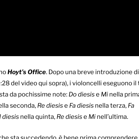
ano
Hoyt’s Office
. Dopo una breve introduzione di
0:28 del video qui sopra), i violoncelli eseguono i
sta da pochissime note:
Do diesis
e
Mi
nella prim
lla seconda,
Re diesis
e
Fa diesis
nella terza,
Fa
 diesis
nella quinta,
Re diesis
e
Mi
nell’ultima.
o che sta succedendo, è bene prima comprendere