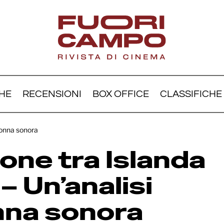
HE
RECENSIONI
BOX OFFICE
CLASSIFICHE
er: l’unione tra Islanda e
olonna sonora
erica – Un’analisi della 
ione tra Islanda
nora
– Un’analisi
nna sonora