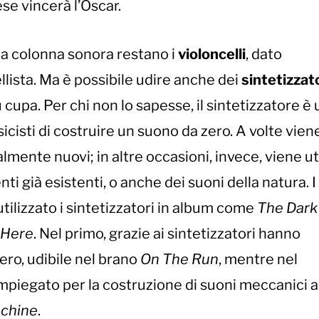
ese
vincerà l’Oscar.
la colonna sonora restano i
violoncelli
, dato
lista. Ma è possibile udire anche dei
sintetizzat
upa. Per chi non lo sapesse, il sintetizzatore è
isti di costruire un suono da zero. A volte vien
mente nuovi; in altre occasioni, invece, viene ut
ti già esistenti, o anche dei suoni della natura. I
tilizzato i sintetizzatori in album come
The Dark
 Here
. Nel primo, grazie ai sintetizzatori hanno
tero, udibile nel brano
On The Run
, mentre nel
mpiegato per la costruzione di suoni meccanici a
chine
.