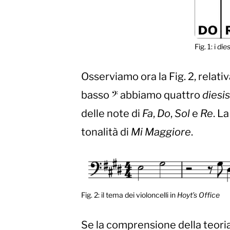
Fig. 1: i
die
Osserviamo ora la Fig. 2, relativ
basso 𝄢 abbiamo quattro
diesis
delle note di
Fa
,
Do
,
Sol
e
Re
. L
tonalità di
Mi
Maggiore
.
Fig. 2: il tema dei violoncelli in
Hoyt’s Office
Se la comprensione della teoria