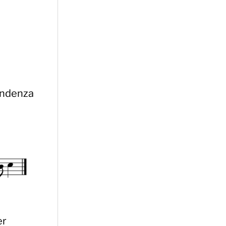
pondenza
er