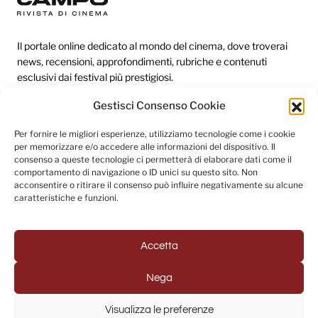
Il portale online dedicato al mondo del cinema, dove troverai
news, recensioni, approfondimenti, rubriche e contenuti
esclusivi dai festival più prestigiosi.
Gestisci Consenso Cookie
Redazione
Per fornire le migliori esperienze, utilizziamo tecnologie come i cookie
per memorizzare e/o accedere alle informazioni del dispositivo. Il
Categorie
consenso a queste tecnologie ci permetterà di elaborare dati come il
comportamento di navigazione o ID unici su questo sito. Non
Link utili
acconsentire o ritirare il consenso può influire negativamente su alcune
caratteristiche e funzioni.
Seguici sui social
Accetta
Nega
© 2025 Fuori Campo - Testata Giornalistica registrata al
Visualizza le preferenze
Tribunale di Napoli (Registrazione n. 33 del 31/07/2022)