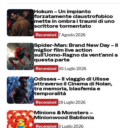
Hokum – Un impianto
forzatamente claustrofobico
mette in ombra i traumi di uno
scrittore tormentato
Recensioni
7 Agosto 2026
Spider-Man: Brand New Day – Il
miglior film live action
sull’Uomo-Ragno da vent’anni a
questa parte
Recensioni
30 Luglio 2026
Odissea – Il viaggio di Ulisse
attraverso il Cinema di Nolan,
tra memoria, blasfemia e
temporalità
Recensioni
18 Luglio 2026
Minions & Monsters –
Minionwood Babilonia
Recensioni
3 Luglio 2026