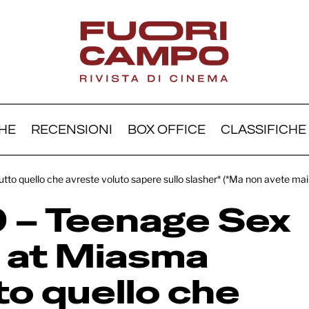
HE
RECENSIONI
BOX OFFICE
CLASSIFICHE
nnes 79 – Teenage Sex 
o quello che avreste voluto sapere sullo slasher* (*Ma non avete mai
ath at Miasma Camp: tu
 – Teenage Sex
ello che avreste voluto
llo slasher* (*Ma non av
 at Miasma
ato chiedere)
o quello che