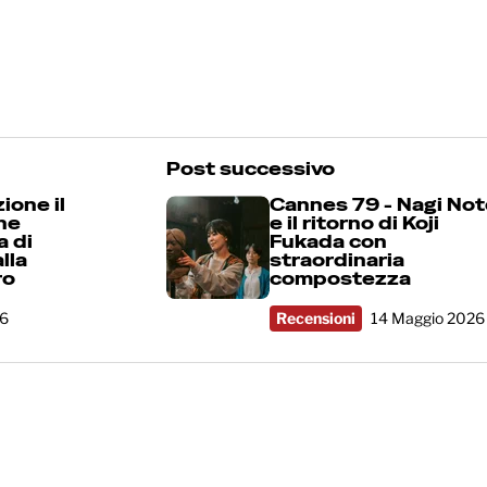
rs
Post successivo
ione il
Cannes 79 - Nagi No
he
e il ritorno di Koji
a di
Fukada con
lla
straordinaria
ro
compostezza
26
Recensioni
14 Maggio 2026