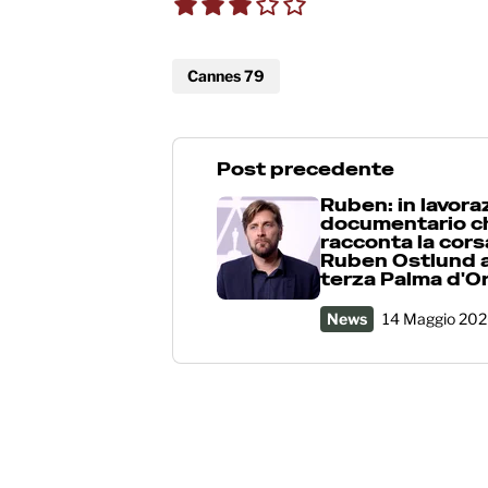
3.0 out of 5.0 sta
Cannes 79
Post precedente
Ruben: in lavoraz
documentario c
racconta la cors
Ruben Ostlund a
terza Palma d'O
News
14 Maggio 20