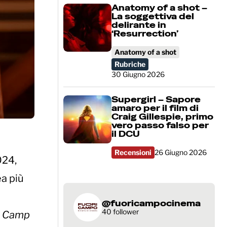
Anatomy of a shot –
La soggettiva del
delirante in
‘Resurrection’
Anatomy of a shot
Rubriche
30 Giugno 2026
Supergirl – Sapore
amaro per il film di
Craig Gillespie, primo
vero passo falso per
il DCU
Recensioni
26 Giugno 2026
024,
a più
@fuoricampocinema
40 follower
a Camp