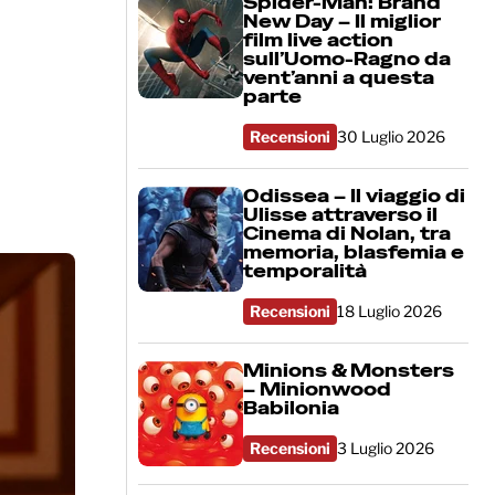
Spider-Man: Brand
New Day – Il miglior
film live action
sull’Uomo-Ragno da
vent’anni a questa
parte
Recensioni
30 Luglio 2026
Odissea – Il viaggio di
Ulisse attraverso il
Cinema di Nolan, tra
memoria, blasfemia e
temporalità
Recensioni
18 Luglio 2026
Minions & Monsters
– Minionwood
Babilonia
Recensioni
3 Luglio 2026