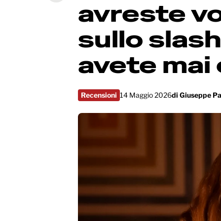
avreste v
sullo slas
avete mai 
Recensioni
14 Maggio 2026
di
Giuseppe Pa