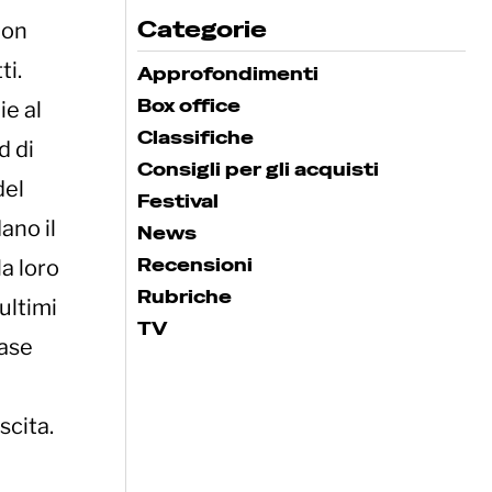
Categorie
non
ti.
Approfondimenti
Box office
ie al
Classifiche
d di
Consigli per gli acquisti
del
Festival
ano il
News
Recensioni
la loro
Rubriche
ultimi
TV
base
scita.