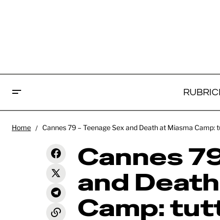
RUBRIC
Ca
Home
Cannes 79 – Teenage Sex and Death at Miasma Camp: tutt
De
Ruben: in lavorazione il
Cannes 79
qu
documentario che racconta la
Recensioni
corsa di Ruben Ostlund alla terza
su
Palma d'Oro
and Death
os
Camp: tutt