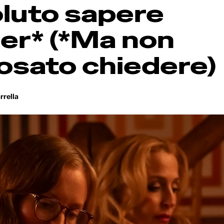
oluto sapere
her* (*Ma non
osato chiedere)
rrella