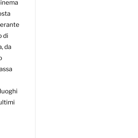
-cinema
osta
derante
o di
, da
o
passa
 luoghi
ultimi