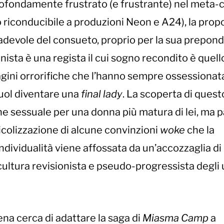
profondamente frustrato (e frustrante) nel meta
so riconducibile a produzioni Neon e A24), la prop
radevole del consueto, proprio per la sua prepon
nista è una regista il cui sogno recondito è quell
gini orrorifiche che l’hanno sempre ossessionata
vuol diventare una
final lady
. La scoperta di quest
one sessuale per una donna più matura di lei, ma 
colizzazione di alcune convinzioni
woke
che la
individualità viene affossata da un’accozzaglia di
cultura revisionista e pseudo-progressista degli 
ena cerca di adattare la saga di
Miasma Camp
a