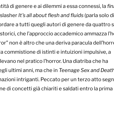
tità di genere e ai dilemmi a essa connessi, la
fin
a slasher
It’s all about flesh and fluids
(parla solo d
cordare a tutti quegli autori di genere da quattro s
torici, che l’approccio accademico ammazza l’ho
or” non è altro che una deriva paracula dell’horro
È la commistione di istinti e intuizioni impulsive, a
levano nel pratico l’horror. Una diatriba che ha
li ultimi anni, ma che in
Teenage Sex and Death
nazioni intriganti. Peccato per un terzo atto seg
ne di concetti già chiariti e saldati entro la prima 