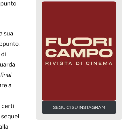
l punto
la sua
’appunto.
 di
guarda
final
are a
 certi
SEGUICI SU INSTAGRAM
i sequel
SEGUICI SU INSTAGRAM
alla