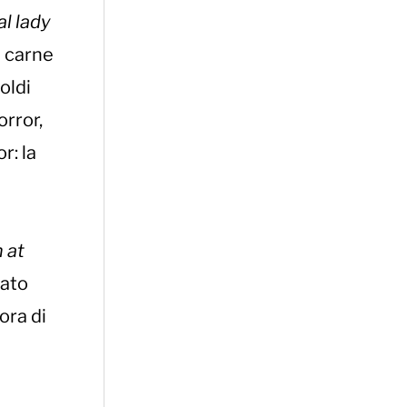
al lady
i carne
oldi
rror,
r: la
 at
nato
ora di