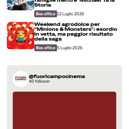
famiglie mentre ‘Michael’ fa la
Storia
Box office
12 Luglio 2026
Weekend agrodolce per
“Minions & Monsters”: esordio
in vetta, ma peggior risultato
della saga
Box office
5 Luglio 2026
@fuoricampocinema
40 follower