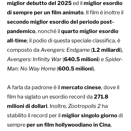
miglior debutto del 2025
ed il
miglior esordio
di sempre per un film animato
. Il film è inoltre il
secondo miglior esordio del periodo post-
pandemico
, nonché il
quarto miglior esordio
all-time
; il podio di questa speciale classifica, è
composto da
Avengers: Endgame
(
1.2 miliardi
),
Avengers: Infinity War
(
640.5 milioni
) e
Spider-
Man: No Way Home
(
600.5 milioni
).
A farla da padrone è il
mercato cinese
, dove il
film ha siglato un esordio record da
271.8
milioni di dollari
. Inoltre,
Zootropolis 2
ha
stabilito il record per il
miglior singolo giorno
di
sempre
per un film hollywoodiano in Cina
,