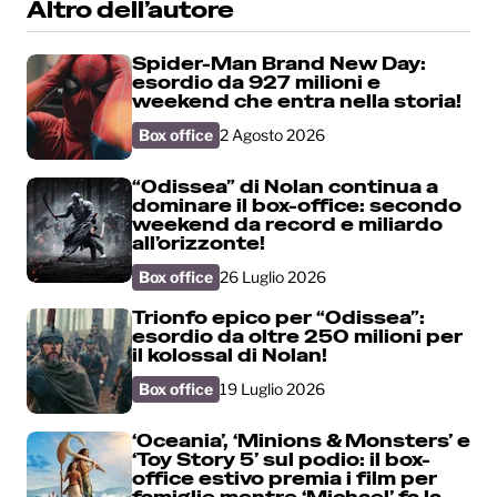
Altro dell’autore
Spider-Man Brand New Day:
esordio da 927 milioni e
weekend che entra nella storia!
Box office
2 Agosto 2026
“Odissea” di Nolan continua a
dominare il box-office: secondo
weekend da record e miliardo
all’orizzonte!
Box office
26 Luglio 2026
Trionfo epico per “Odissea”:
esordio da oltre 250 milioni per
il kolossal di Nolan!
Box office
19 Luglio 2026
‘Oceania’, ‘Minions & Monsters’ e
‘Toy Story 5’ sul podio: il box-
office estivo premia i film per