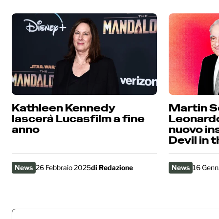
Kathleen Kennedy
Martin S
lascerà Lucasfilm a fine
Leonardo
anno
nuovo in
Devil in 
News
26 Febbraio 2025
di
Redazione
News
16 Genn