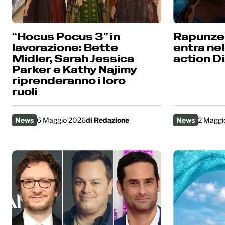
“Hocus Pocus 3” in
Rapunzel
lavorazione: Bette
entra nel
Midler, Sarah Jessica
action D
Parker e Kathy Najimy
riprenderanno i loro
ruoli
News
6 Maggio 2026
di
Redazione
News
2 Maggi