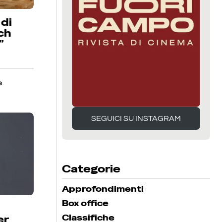
 di
tch
”
e
SEGUICI SU INSTAGRAM
SEGUICI SU INSTAGRAM
Categorie
Approfondimenti
Box office
Classifiche
er