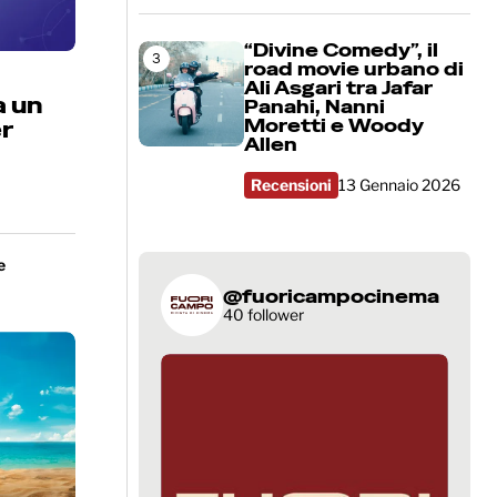
“Divine Comedy”, il
3
road movie urbano di
Ali Asgari tra Jafar
a un
Panahi, Nanni
Moretti e Woody
er
Allen
Recensioni
13 Gennaio 2026
e
@fuoricampocinema
40 follower