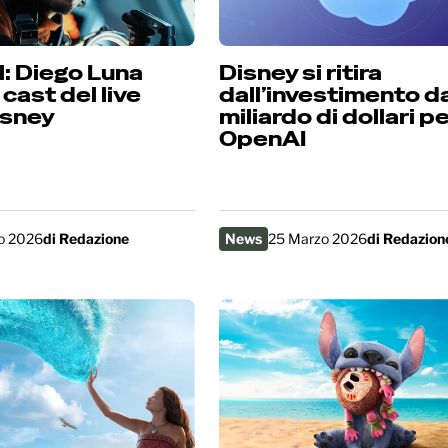
: Diego Luna
Disney si ritira
 cast del live
dall’investimento d
isney
miliardo di dollari p
OpenAI
o 2026
di
Redazione
News
25 Marzo 2026
di
Redazion