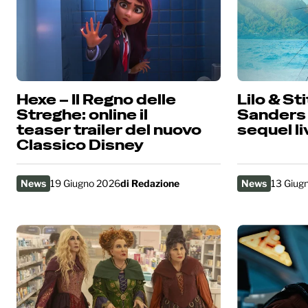
Hexe – Il Regno delle
Lilo & St
Streghe: online il
Sanders d
teaser trailer del nuovo
sequel l
Classico Disney
News
19 Giugno 2026
di
Redazione
News
13 Giug