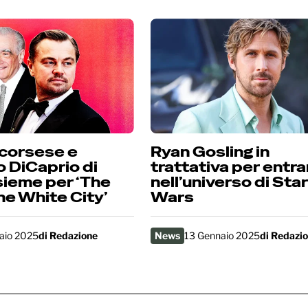
corsese e
Ryan Gosling in
 DiCaprio di
trattativa per entra
sieme per ‘The
nell’universo di Star
the White City’
Wars
aio 2025
di
Redazione
News
13 Gennaio 2025
di
Redazi