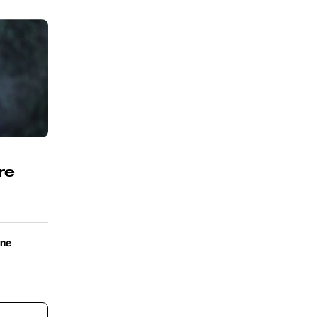
re
one