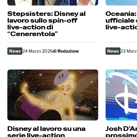
Stepsisters: Disney al
Oceania: o
lavoro sullo spin-off
ufficiale
live-action di
live-act
“Cenerentola”
News
24 Marzo 2026
di
Redazione
News
23 Marz
Disney al lavoro su una
Josh D’Am
serie live-action
prossimo