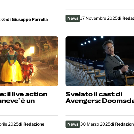
News
17 Novembre 2025
di
Redaz
025
di
Giuseppe Parrella
: il live action
Svelato il cast di
aneve’ è un
Avengers: Doomsd
prile 2025
di
Redazione
News
30 Marzo 2025
di
Redazion