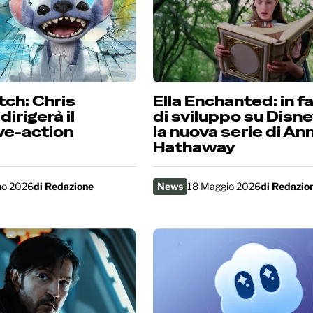
itch: Chris
Ella Enchanted: in f
irigerà il
di sviluppo su Disn
ive-action
la nuova serie di An
Hathaway
no 2026
di
Redazione
News
18 Maggio 2026
di
Redazio