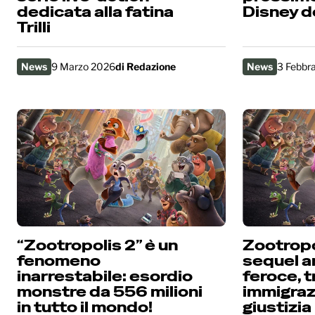
dedicata alla fatina
Disney d
Trilli
News
9 Marzo 2026
di
Redazione
News
3 Febbr
“Zootropolis 2” è un
Zootropo
fenomeno
sequel a
inarrestabile: esordio
feroce, t
monstre da 556 milioni
immigraz
in tutto il mondo!
giustizia