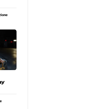
ione
ay
e