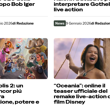
opo Bob Iger
interpretare Gothel
live action
aio 2026
di
Redazione
News
9 Gennaio 2026
di
Redazio
lis 2: un
“Oceania”: online il
ncor più
teaser ufficiale del
ra
remake live-action 
ione, potere e
film Disney