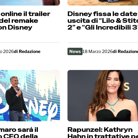
nline il trailer
Disney fissa le date
 del remake
uscita di “Lilo & Sti
ion Disney
2” e “Gli Incredibili 3
o 2026
di
Redazione
News
18 Marzo 2026
di
Redazion
aro sarà il
Rapunzel: Kathryn
 CEO della
Hahn in trattative p