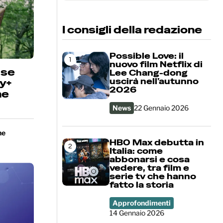
Cerca
I consigli della redazione
Possible Love: il
1
nuovo film Netflix di
ase
Lee Chang-dong
uscirà nell’autunno
ey+
2026
ne
News
22 Gennaio 2026
ne
HBO Max debutta in
2
Italia: come
abbonarsi e cosa
vedere, tra film e
serie tv che hanno
fatto la storia
Approfondimenti
14 Gennaio 2026