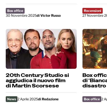
Box office
Recensioni
30 Novembre 2025
di
Victor Russo
27 Novembre 2
20th Century Studio si
Box office
aggiudica il nuovo film
di ‘Bianc
di Martin Scorsese
disastro
News
2 Aprile 2025
di
Redazione
Box office
2 A