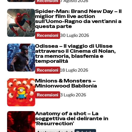
Recensioni
7 Agosto 2026
Spider-Man: Brand New Day – Il
miglior film live action
sull’Uomo-Ragno da vent’anni a
questa parte
Recensioni
30 Luglio 2026
Odissea – Il viaggio di Ulisse
attraverso il Cinema di Nolan,
tra memoria, blasfemia e
temporalità
Recensioni
18 Luglio 2026
Minions & Monsters –
Minionwood Babilonia
Recensioni
3 Luglio 2026
Anatomy of a shot – La
soggettiva del delirante in
‘Resurrection’