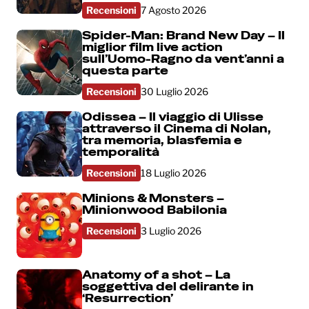
Recensioni
7 Agosto 2026
Spider-Man: Brand New Day – Il
miglior film live action
sull’Uomo-Ragno da vent’anni a
questa parte
Recensioni
30 Luglio 2026
Odissea – Il viaggio di Ulisse
attraverso il Cinema di Nolan,
tra memoria, blasfemia e
temporalità
Recensioni
18 Luglio 2026
Minions & Monsters –
Minionwood Babilonia
Recensioni
3 Luglio 2026
Anatomy of a shot – La
soggettiva del delirante in
‘Resurrection’