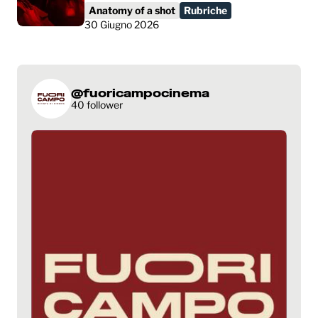
Anatomy of a shot
Rubriche
30 Giugno 2026
@fuoricampocinema
40 follower