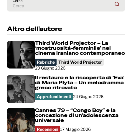
Cerca
Altro dell’autore
Third World Projector – La
‘mostruosità-femminile’ nel
cinema iraniano contemporaneo
Rubriche
Third World Projector
29 Giugno 2026
Il restauro e la riscoperta di ‘Eva’
di Maria Plyta – Un melodramma
greco ritrovato
Approfondimenti
24 Giugno 2026
Cannes 79 – “Congo Boy” e la
concezione di un’adolescenza
universale
Recensioni
17 Maggio 2026