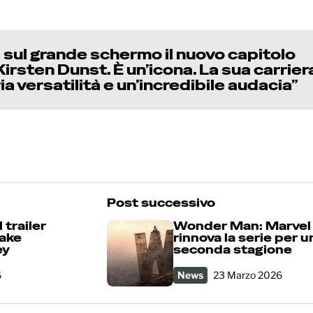
e sul grande schermo il nuovo capitolo
irsten Dunst. È un’icona. La sua carrier
ia versatilità e un’incredibile audacia”
Post successivo
 trailer
Wonder Man: Marvel
make
rinnova la serie per u
ey
seconda stagione
6
News
23 Marzo 2026