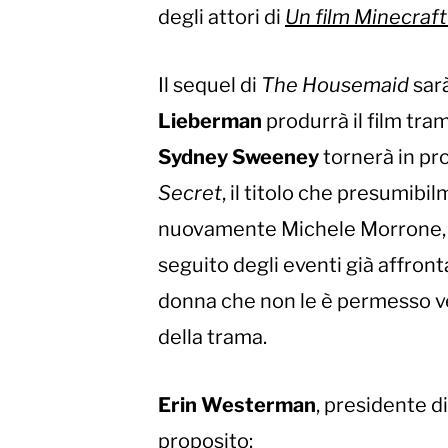
degli attori di
Un film Minecraft
Il sequel di
The Housemaid
sar
Lieberman
produrrà il film tra
Sydney Sweeney
tornerà in p
Secret
, il titolo che presumibi
nuovamente Michele Morrone, nei
seguito degli eventi già affron
donna che non le è permesso ve
della trama.
Erin Westerman
, presidente d
proposito: