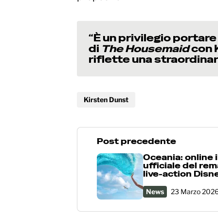
“È un privilegio portar
di
The Housemaid
con K
riflette una straordinar
Kirsten Dunst
Post precedente
Oceania: online il
ufficiale del re
live-action Disn
News
23 Marzo 202