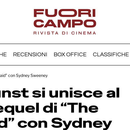
HE
RECENSIONI
BOX OFFICE
CLASSIFICHE
ten Dunst si unisce al ca
emaid” con Sydney Sweeney
uel di “The Housemaid” 
nst si unisce al
ney Sweeney
equel di “The
” con Sydney