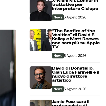
X-Men: Kit Connor in
trattative per
interpretare Ciclope
News
6 Agosto 2026
“The Bonfire of the
Vanities” di David E.
Kelley e Matt Reeves
non sarà più su Apple
TV
News
6 Agosto 2026
David di Donatello:
Gian Luca Farinelli è il
nuovo direttore
artistico
News
5 Agosto 2026
Jamie Foxx sarà il
protagonista di