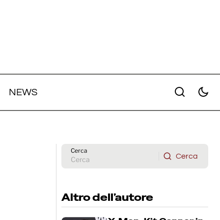
NEWS
st del
con
Wonder Man: Marvel rinnova la
serie per una seconda stagione
Cerca
Cerca
Cerca
Altro dell’autore