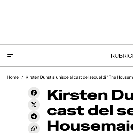
RUBRIC
Kirs
Home
Kirsten Dunst si unisce al cast del sequel di “The Hous
seq
Oceania: online il trailer ufficiale del
News
remake live-action Disney
Kirsten Du
Syd
cast del s
Housemaid