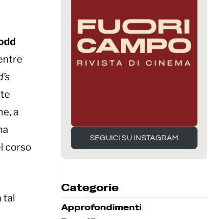
odd
mentre
’s
nte
he, a
na
SEGUICI SU INSTAGRAM
l corso
SEGUICI SU INSTAGRAM
Categorie
 tal
Approfondimenti