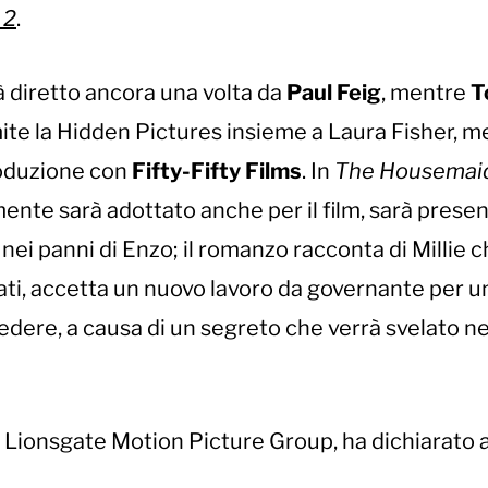
 2
.
à diretto ancora una volta da
Paul Feig
, mentre
T
mite la Hidden Pictures insieme a Laura Fisher, 
roduzione con
Fifty-Fifty Films
. In
The Housemaid
lmente sarà adottato anche per il film, sarà prese
 panni di Enzo; il romanzo racconta di Millie c
tati, accetta un nuovo lavoro da governante per u
dere, a causa di un segreto che verrà svelato ne
i Lionsgate Motion Picture Group, ha dichiarato a