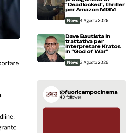
“Deadlocked”, thriller
per Amazon MGM
News
4 Agosto 2026
Dave Bautista in
trattativa per
interpretare Kratos
in “God of War”
portare
News
3 Agosto 2026
@fuoricampocinema
a
40 follower
dline,
grante