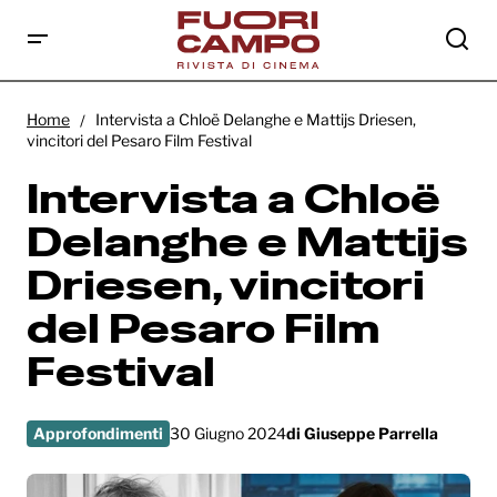
Intervista a Chloë Delanghe e Mattijs
Driesen, vincitori del Pesaro Film Festival
Home
Intervista a Chloë Delanghe e Mattijs Driesen,
vincitori del Pesaro Film Festival
Intervista a Chloë
Delanghe e Mattijs
Driesen, vincitori
del Pesaro Film
Festival
Approfondimenti
30 Giugno 2024
di
Giuseppe Parrella