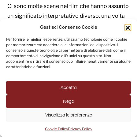
Ci sono molte scene nel film che hanno assunto
un significato interpretativo diverso, una volta
montate con le musiche di Sam. Ad esempio, nel
Gestisci Consenso Cookie
film c’è una scena in cui osserviamo delle rovine
Per fornire le migliori esperienze, utilizziamo tecnologie come i cookie
e la musica di sottofondo è così dolce, leggera.
per memorizzare e/o accedere alle informazioni del dispositivo. Il
consenso a queste tecnologie ci permetterà di elaborare dati come il
Nella nostra testa la scena avverrebbe avuto un
comportamento di navigazione o ID unici su questo sito. Non
acconsentire o ritirare il consenso può influire negativamente su alcune
impatto completamente diverso, ma la colonna
caratteristiche e funzioni.
sonora ha cambiato tutto.
Accetta
C
– La fluidità delle musiche di Sam in un certo
Nega
senso ha permesso loro di evolversi attraverso
il processo di montaggio. Ricordo che quando
Visualizza le preferenze
Sam mi ha fatto ascoltare il tema d’apertura del
Cookie Policy
Privacy Policy
film non era soddisfatto del risultato. Poi però