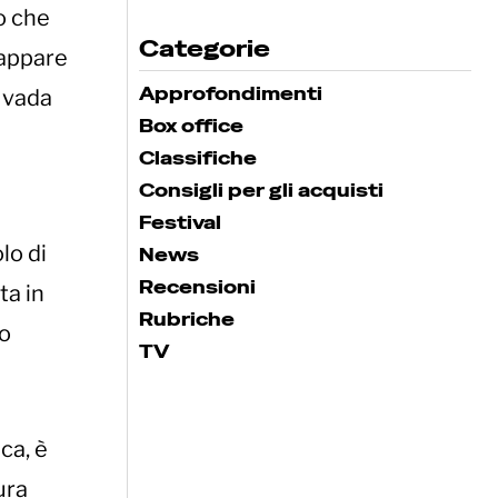
so che
Categorie
 appare
Approfondimenti
o vada
Box office
Classifiche
Consigli per gli acquisti
Festival
lo di
News
Recensioni
ta in
Rubriche
do
TV
ca, è
ura