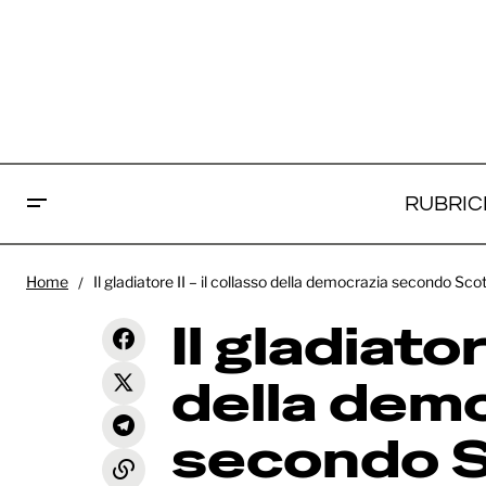
RUBRIC
Il
Giurato numero 2 - un ultimo,
Home
Il gladiatore II – il collasso della democrazia secondo Scot
Recensioni
d
immenso, Clint Eastwood
Il gladiator
della dem
secondo 