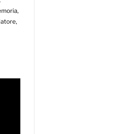
t
emoria,
iatore,