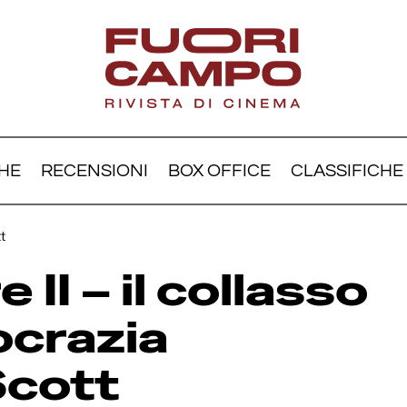
HE
RECENSIONI
BOX OFFICE
CLASSIFICHE
 gladiatore II – il collasso 
t
emocrazia secondo Scot
e II – il collasso
ocrazia
Scott