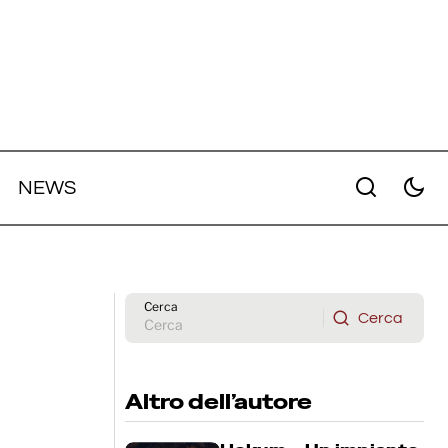
NEWS
della
Anora - recensione del film
t
vincitore della Palma d'Oro
Cerca
Cerca
Cerca
Altro dell’autore