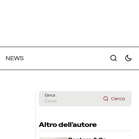
NEWS
l 2026
Jeremy Allen White reciterà in
"Peaked", diretto da Molly Gordon
Cerca
Cerca
Cerca
Altro dell’autore