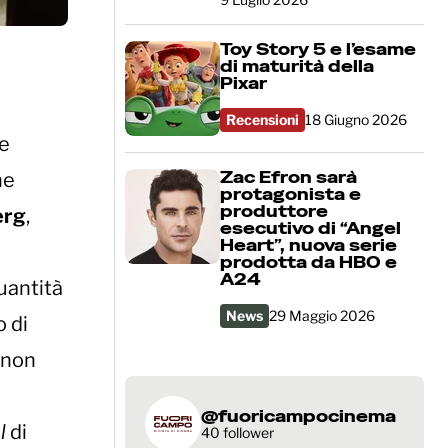
Toy Story 5 e l’esame
di maturità della
Pixar
Recensioni
18 Giugno 2026
de
Zac Efron sarà
he
protagonista e
produttore
erg
,
esecutivo di “Angel
Heart”, nuova serie
prodotta da HBO e
A24
quantità
News
29 Maggio 2026
o di
, non
@fuoricampocinema
l
di
40 follower