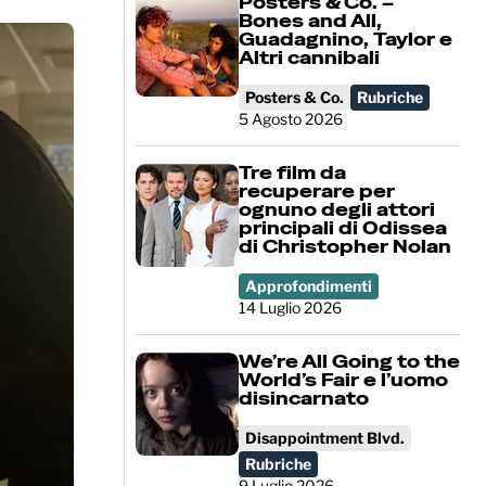
Posters & Co. –
Bones and All,
Guadagnino, Taylor e
Altri cannibali
Posters & Co.
Rubriche
5 Agosto 2026
Tre film da
recuperare per
ognuno degli attori
principali di Odissea
di Christopher Nolan
Approfondimenti
14 Luglio 2026
We’re All Going to the
World’s Fair e l’uomo
disincarnato
Disappointment Blvd.
Rubriche
9 Luglio 2026