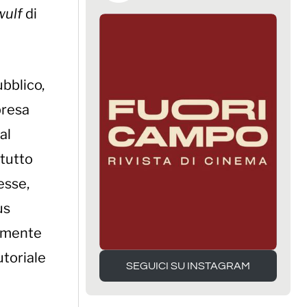
ulf
di
ubblico,
presa
al
tutto
esse,
us
camente
utoriale
SEGUICI SU INSTAGRAM
SEGUICI SU INSTAGRAM