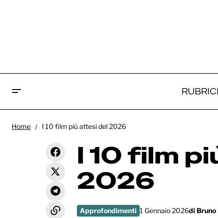
RUBRIC
I migliori film del 2025 secondo la
Approfondim
Home
I 10 film più attesi del 2026
redazione di Fuoricampo
I 10 film p
2026
Approfondimenti
1 Gennaio 2026
di
Bruno 