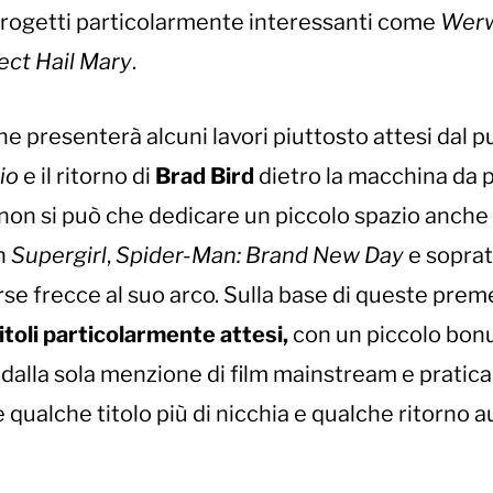
progetti particolarmente interessanti come
Werw
ect Hail Mary
.
e presenterà alcuni lavori piuttosto attesi dal p
io
e il ritorno di
Brad Bird
dietro la macchina da 
non si può che dedicare un piccolo spazio anche 
n
Supergirl
,
Spider-Man: Brand New Day
e soprat
rse frecce al suo arco. Sulla base di queste prem
itoli particolarmente attesi,
con un piccolo bon
i dalla sola menzione di film mainstream e prati
e qualche titolo più di nicchia e qualche ritorno a