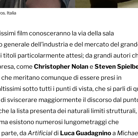
s. Italia
issimi film conosceranno la via della sala
o generale dell’industria e del mercato del gran
 titoli particolarmente attesi; da grandi autori c
 presa, come
Christopher Nolan
e
Steven Spielb
ia che meritano comunque di essere presi in
ssimi sotto tutti i punti di vista, che si parli di 
ti di sviscerare maggiormente il discorso dal punt
e la lista presenta dei naturali limiti strutturali
ilm, ma esistono numerosi lungometraggi che
parte, da
Artificial
di
Luca Guadagnino
a
Michae