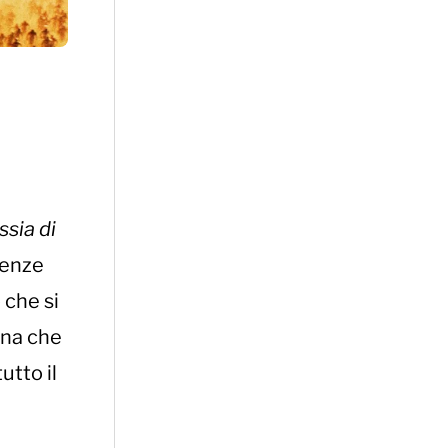
sia di
uenze
 che si
ena che
utto il