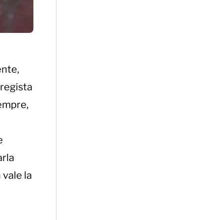
ente,
 regista
sempre,
e
arla
vale la