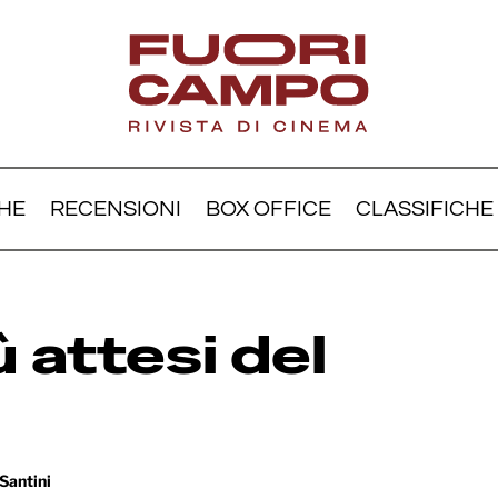
HE
RECENSIONI
BOX OFFICE
CLASSIFICHE
I 10 film più attesi de
enti
iù attesi del
Santini