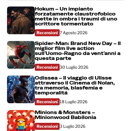
Hokum – Un impianto
forzatamente claustrofobico
mette in ombra i traumi di uno
scrittore tormentato
Recensioni
7 Agosto 2026
Spider-Man: Brand New Day – Il
miglior film live action
sull’Uomo-Ragno da vent’anni a
questa parte
Recensioni
30 Luglio 2026
Odissea – Il viaggio di Ulisse
attraverso il Cinema di Nolan,
tra memoria, blasfemia e
temporalità
Recensioni
18 Luglio 2026
Minions & Monsters –
Minionwood Babilonia
Recensioni
3 Luglio 2026