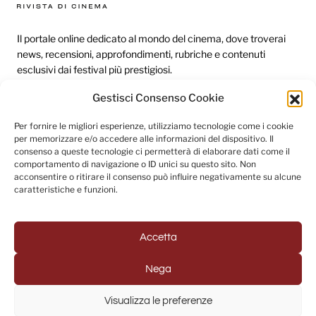
Il portale online dedicato al mondo del cinema, dove troverai
news, recensioni, approfondimenti, rubriche e contenuti
esclusivi dai festival più prestigiosi.
Gestisci Consenso Cookie
Redazione
Per fornire le migliori esperienze, utilizziamo tecnologie come i cookie
per memorizzare e/o accedere alle informazioni del dispositivo. Il
Categorie
consenso a queste tecnologie ci permetterà di elaborare dati come il
comportamento di navigazione o ID unici su questo sito. Non
Link utili
acconsentire o ritirare il consenso può influire negativamente su alcune
caratteristiche e funzioni.
Seguici sui social
Accetta
Nega
© 2025 Fuori Campo - Testata Giornalistica registrata al
Visualizza le preferenze
Tribunale di Napoli (Registrazione n. 33 del 31/07/2022)