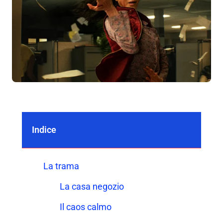
Indice
La trama
La casa negozio
Il caos calmo