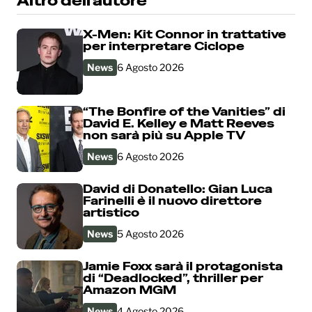
Altro dell’autore
X-Men: Kit Connor in trattative
per interpretare Ciclope
News
6 Agosto 2026
“The Bonfire of the Vanities” di
David E. Kelley e Matt Reeves
non sarà più su Apple TV
News
6 Agosto 2026
David di Donatello: Gian Luca
Farinelli è il nuovo direttore
artistico
News
5 Agosto 2026
Jamie Foxx sarà il protagonista
di “Deadlocked”, thriller per
Amazon MGM
News
4 Agosto 2026