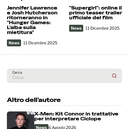
Jennifer Lawrence
"Supergirl": online il
e Josh Hutcherson
primo teaser trailer
ritorneranno in
ufficiale del film
"Hunger Games:
L'alba sulla
News
11 Dicembre 2025
mietitura"
News
11 Dicembre 2025
Cerca
Altro dell’autore
X-Men: Kit Connor in trattative
per interpretare Ciclope
News
6 Agosto 2026