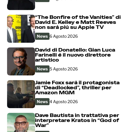
“The Bonfire of the Vanities” di
David E. Kelley e Matt Reeves
non sarà più su Apple TV
News
6 Agosto 2026
David di Donatello: Gian Luca
Farinelli è il nuovo direttore
artistico
News
5 Agosto 2026
Jamie Foxx sarà il protagonista
di “Deadlocked”, thriller per
Amazon MGM
News
4 Agosto 2026
Dave Bautista in trattativa per
interpretare Kratos in “God of
War”