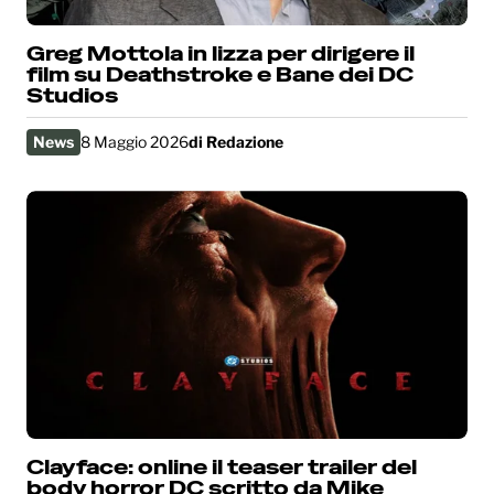
Greg Mottola in lizza per dirigere il
film su Deathstroke e Bane dei DC
Studios
News
8 Maggio 2026
di
Redazione
Clayface: online il teaser trailer del
body horror DC scritto da Mike