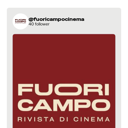
@fuoricampocinema
40 follower