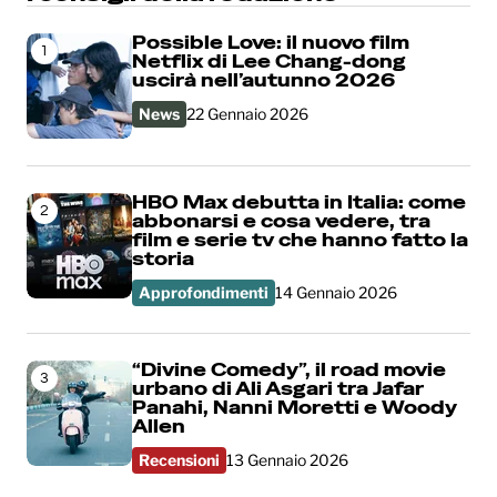
Possible Love: il nuovo film
1
Netflix di Lee Chang-dong
uscirà nell’autunno 2026
News
22 Gennaio 2026
HBO Max debutta in Italia: come
2
abbonarsi e cosa vedere, tra
film e serie tv che hanno fatto la
storia
Approfondimenti
14 Gennaio 2026
“Divine Comedy”, il road movie
3
urbano di Ali Asgari tra Jafar
Panahi, Nanni Moretti e Woody
Allen
Recensioni
13 Gennaio 2026