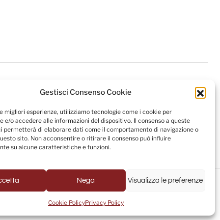
Gestisci Consenso Cookie
le migliori esperienze, utilizziamo tecnologie come i cookie per
 e/o accedere alle informazioni del dispositivo. Il consenso a queste
ci permetterà di elaborare dati come il comportamento di navigazione o
questo sito. Non acconsentire o ritirare il consenso può influire
te su alcune caratteristiche e funzioni.
Powered by
USB S.p.A. - Società Benefit
ccetta
Nega
Visualizza le preferenze
Cookie Policy
Privacy Policy