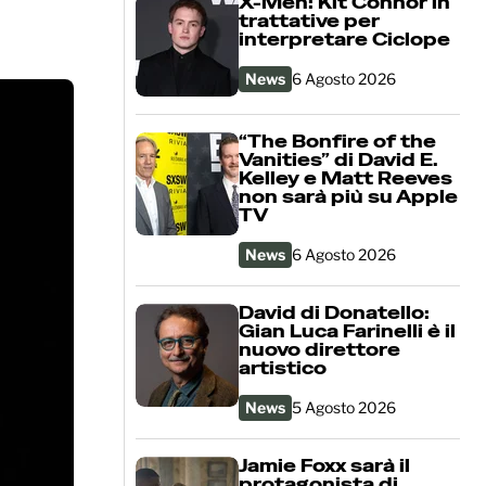
X-Men: Kit Connor in
trattative per
interpretare Ciclope
News
6 Agosto 2026
“The Bonfire of the
Vanities” di David E.
Kelley e Matt Reeves
non sarà più su Apple
TV
News
6 Agosto 2026
David di Donatello:
Gian Luca Farinelli è il
nuovo direttore
artistico
News
5 Agosto 2026
Jamie Foxx sarà il
protagonista di