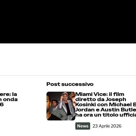
Post successivo
ere: la
Miami Vice: il film
in onda
diretto da Joseph
26
Kosinki con Michael B
Jordan e Austin Butle
ha ora un titolo uffici
News
23 Aprile 2026