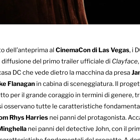
ito dell’anteprima al
CinemaCon di Las Vegas
, i 
ffusione del primo trailer ufficiale di
Clayface
,
casa DC che vede dietro la macchina da presa
Ja
ke Flanagan
in cabina di sceneggiatura. Il progett
tto per il grande coraggio in termini di genere, tr
 si osservano tutte le caratteristiche fondamental
om Rhys Harries
nei panni del protagonista. Ac
inghella
nei panni del detective John, con il pri