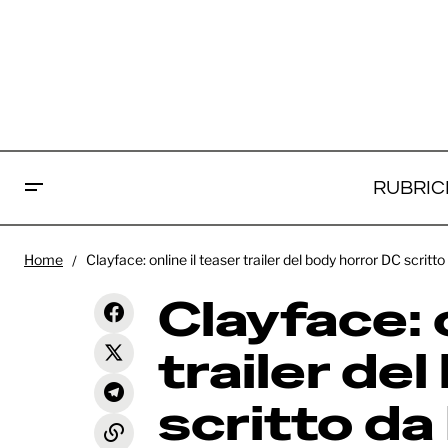
RUBRIC
Clay
Home
Clayface: online il teaser trailer del body horror DC scrit
body
Gli Anelli del Potere: la terza
News
stagione in onda alla fine del 2026
Clayface: o
Fla
trailer de
scritto da