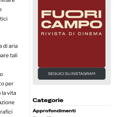
ominare
e
tici
 di aria
are tali
to
SEGUICI SU INSTAGRAM
SEGUICI SU INSTAGRAM
to per
la vita
Categorie
tazione
Approfondimenti
rafici