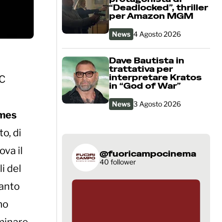
“Deadlocked”, thriller
per Amazon MGM
News
4 Agosto 2026
Dave Bautista in
trattativa per
interpretare Kratos
DC
in “God of War”
News
3 Agosto 2026
mes
o, di
ova il
@fuoricampocinema
40 follower
i del
canto
mo