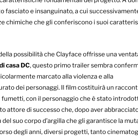
 caratteristiche fondamentali del progetto. A d
volto fasciato e insanguinato, a cui successivament
e chimiche che gli conferiscono i suoi caratteris
della possibilità che Clayface offrisse una ventata
di casa DC
, questo primo trailer sembra conferm
colarmente marcato alla violenza e alla
urato dei personaggi. Il film costituirà un raccon
i fumetti, con il personaggio che è stato introdot
nto attore di successo che, dopo aver abbracciato 
tù del suo corpo d’argilla che gli garantisce la mu
rso degli anni, diversi progetti, tanto cinematog