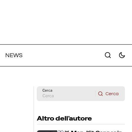
NEWS
ler del
Miami Vice: il film diretto da Joseph
ike
Kosinki con Michael B. Jordan e
Austin Butler ha ora un titolo
ufficiale
Cerca
Cerca
Cerca
Altro dell’autore