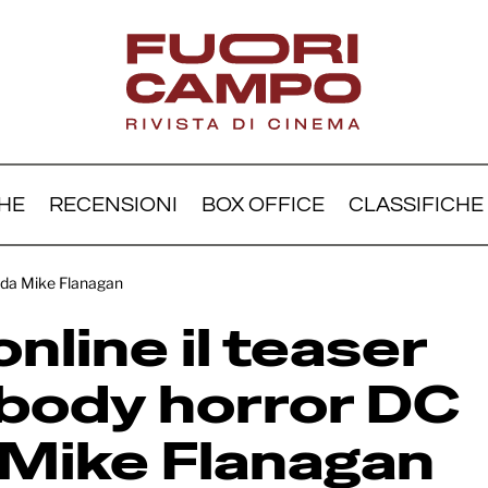
HE
RECENSIONI
BOX OFFICE
CLASSIFICHE
face: online il teaser trai
to da Mike Flanagan
 horror DC scritto da M
nline il teaser
nagan
l body horror DC
 Mike Flanagan