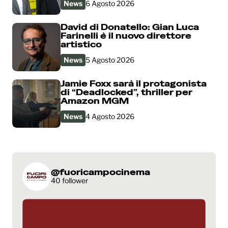
News
6 Agosto 2026
David di Donatello: Gian Luca
Farinelli è il nuovo direttore
artistico
News
5 Agosto 2026
Jamie Foxx sarà il protagonista
di “Deadlocked”, thriller per
Amazon MGM
News
4 Agosto 2026
@fuoricampocinema
40 follower