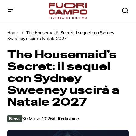
The Housemaid’s Secret: il sequel con
Sydney Sweeney uscirà a Natale 2027
Home
The Housemaid’s Secret: il sequel con Sydney
Sweeney uscirà a Natale 2027
The Housemaid’s
Secret: il sequel
con Sydney
Sweeney uscirà a
Natale 2027
News
30 Marzo 2026
di
Redazione