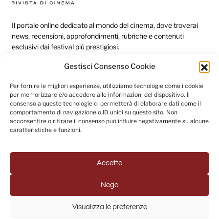
Il portale online dedicato al mondo del cinema, dove troverai
news, recensioni, approfondimenti, rubriche e contenuti
esclusivi dai festival più prestigiosi.
Gestisci Consenso Cookie
Redazione
Per fornire le migliori esperienze, utilizziamo tecnologie come i cookie
per memorizzare e/o accedere alle informazioni del dispositivo. Il
Categorie
consenso a queste tecnologie ci permetterà di elaborare dati come il
comportamento di navigazione o ID unici su questo sito. Non
Link utili
acconsentire o ritirare il consenso può influire negativamente su alcune
caratteristiche e funzioni.
Seguici sui social
Accetta
Nega
© 2025 Fuori Campo - Testata Giornalistica registrata al
Visualizza le preferenze
Tribunale di Napoli (Registrazione n. 33 del 31/07/2022)