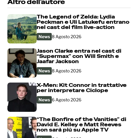
Altro dell’autore
The Legend of Zelda: Lydia
Peckman e Uli Latukefu entrano
nel cast del film live-action
News
8 Agosto 2026
Jason Clarke entra nel cast di
“Supermax” con Will Smith e
Jaafar Jackson
News
8 Agosto 2026
X-Men: Kit Connor in trattative
per interpretare Ciclope
News
6 Agosto 2026
“The Bonfire of the Vanities” di
David E. Kelley e Matt Reeves
non sarà più su Apple TV