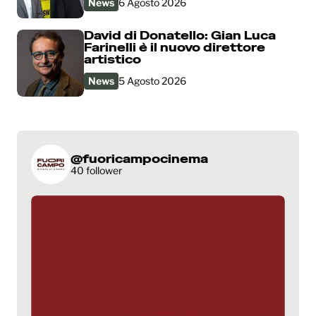
News
6 Agosto 2026
David di Donatello: Gian Luca
Farinelli è il nuovo direttore
artistico
News
5 Agosto 2026
@fuoricampocinema
40 follower