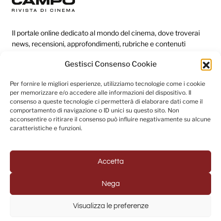
Il portale online dedicato al mondo del cinema, dove troverai
news, recensioni, approfondimenti, rubriche e contenuti
esclusivi dai festival più prestigiosi.
Gestisci Consenso Cookie
Per fornire le migliori esperienze, utilizziamo tecnologie come i cookie
Redazione
per memorizzare e/o accedere alle informazioni del dispositivo. Il
consenso a queste tecnologie ci permetterà di elaborare dati come il
Categorie
comportamento di navigazione o ID unici su questo sito. Non
acconsentire o ritirare il consenso può influire negativamente su alcune
Link utili
caratteristiche e funzioni.
Accetta
Seguici sui social
Nega
Visualizza le preferenze
© 2025 Fuori Campo - Testata Giornalistica registrata al