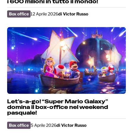
i 600 milioni in tutto il mondo!
Box office
12 Aprile 2026
di
Victor Russo
Let’s-a-go! “Super Mario Galaxy”
domina il box-office nel weekend
pasquale!
Box office
5 Aprile 2026
di
Victor Russo