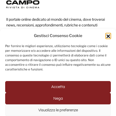
Il portale online dedicato al mondo del cinema, dove troverai
news, recensioni, approfondimenti, rubriche e contenuti
esclusivi dai festival più prestigiosi.
Gestisci Consenso Cookie
Per fornire le migliori esperienze, utilizziamo tecnologie come i cookie
Redazione
per memorizzare e/o accedere alle informazioni del dispositivo. Il
consenso a queste tecnologie ci permetterà di elaborare dati come il
Categorie
comportamento di navigazione o ID unici su questo sito. Non
acconsentire o ritirare il consenso può influire negativamente su alcune
Link utili
caratteristiche e funzioni.
Accetta
Seguici sui social
Nega
Visualizza le preferenze
© 2025 Fuori Campo - Testata Giornalistica registrata al