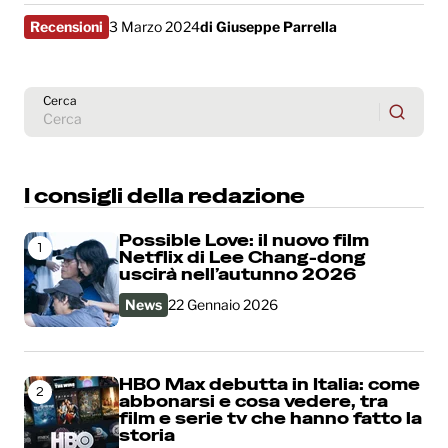
Recensioni
3 Marzo 2024
di
Giuseppe Parrella
Cerca
I consigli della redazione
Possible Love: il nuovo film
1
Netflix di Lee Chang-dong
uscirà nell’autunno 2026
News
22 Gennaio 2026
HBO Max debutta in Italia: come
2
abbonarsi e cosa vedere, tra
film e serie tv che hanno fatto la
storia