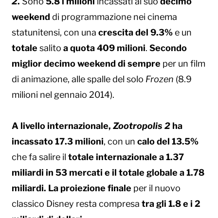
2
.
Sono
5.8 i milioni
incassati al suo
decimo
weekend
di programmazione nei cinema
statunitensi, con una
crescita del 9.3%
e un
totale
salito
a quota 409 milioni
.
Secondo
miglior decimo weekend di sempre
per un film
di animazione, alle spalle del solo
Frozen
(8.9
milioni nel gennaio 2014).
A livello internazionale,
Zootropolis 2
ha
incassato 17.3 milioni
, con un
calo del 13.5%
che fa salire il
totale internazionale a 1.37
miliardi in 53 mercati e il totale globale a 1.78
miliardi.
La proiezione finale
per il nuovo
classico Disney resta compresa
tra gli 1.8 e i 2