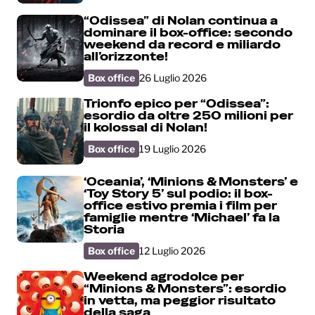
“Odissea” di Nolan continua a
dominare il box-office: secondo
weekend da record e miliardo
all’orizzonte!
Box office
26 Luglio 2026
Trionfo epico per “Odissea”:
esordio da oltre 250 milioni per
il kolossal di Nolan!
Box office
19 Luglio 2026
‘Oceania’, ‘Minions & Monsters’ e
‘Toy Story 5’ sul podio: il box-
office estivo premia i film per
famiglie mentre ‘Michael’ fa la
Storia
Box office
12 Luglio 2026
Weekend agrodolce per
“Minions & Monsters”: esordio
in vetta, ma peggior risultato
della saga