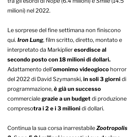
tra gli esordi di
Nope
(6.4 milioni) e
Smile
(14.5
milioni) nel 2022.
Le sorprese del fine settimana non finiscono
qui.
Iron Lung
, film scritto, diretto, montato e
interpretato da Markiplier
esordisce al
secondo posto con 18 milioni di dollari.
Adattamento dell’
omonimo videogioco
horror
del 2022 di David Szymanski,
in soli 3 giorni
di
programmazione,
è già un successo
commerciale
grazie a un budget
di produzione
compreso
tra i 2 e i 3 milioni
di dollari.
Continua la sua corsa inarrestabile
Zootropolis