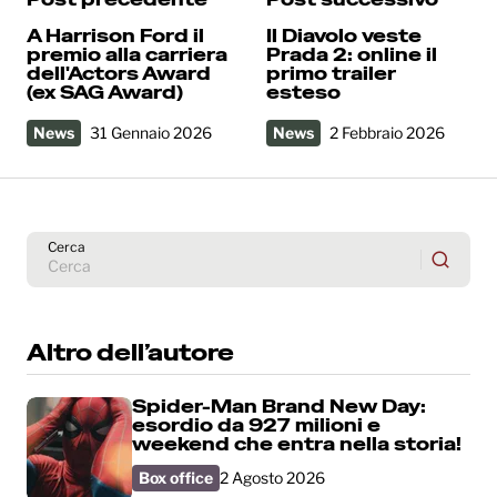
A Harrison Ford il
Il Diavolo veste
premio alla carriera
Prada 2: online il
dell'Actors Award
primo trailer
(ex SAG Award)
esteso
News
31 Gennaio 2026
News
2 Febbraio 2026
Cerca
Altro dell’autore
Spider-Man Brand New Day:
esordio da 927 milioni e
weekend che entra nella storia!
Box office
2 Agosto 2026