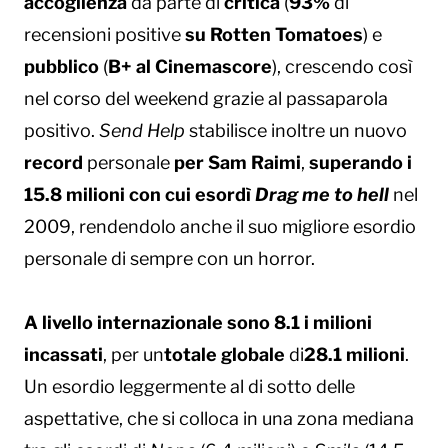
accoglienza
da parte di
critica
(
93%
di
recensioni positive
su Rotten Tomatoes
) e
pubblico
(
B+ al Cinemascore
), crescendo così
nel corso del weekend grazie al passaparola
positivo.
Send Help
stabilisce inoltre un nuovo
record
personale
per Sam Raimi
,
superando i
15.8 milioni
con cui esordì
Drag me to hell
nel
2009, rendendolo anche il suo migliore esordio
personale di sempre con un horror.
A livello internazionale sono 8.1 i milioni
incassati
, per un
totale globale
di
28.1 milioni
.
Un esordio leggermente al di sotto delle
aspettative, che si colloca in una zona mediana